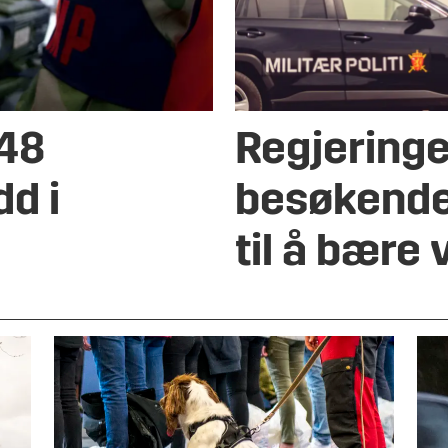
 48
Regjeringe
d i
besøkende 
til å bære