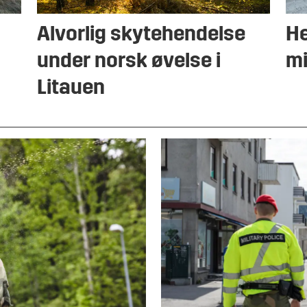
Alvorlig skytehendelse
He
under norsk øvelse i
mi
Litauen