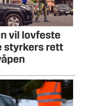
n vil lovfeste
styrkers rett
 våpen