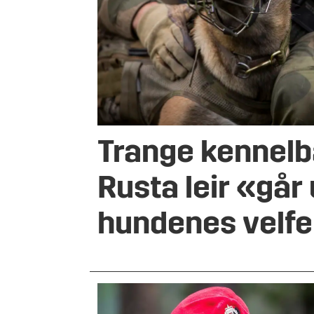
Trange kennelb
Rusta leir «går 
hundenes velf