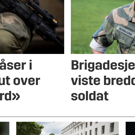
åser i
Brigadesjef
ut over
viste bred
erd»
soldat