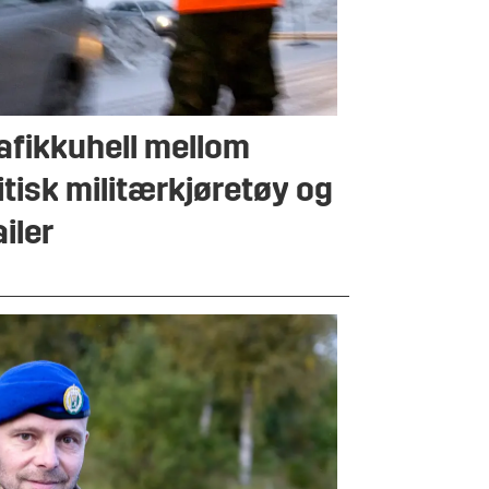
afikkuhell mellom
itisk militærkjøretøy og
ailer