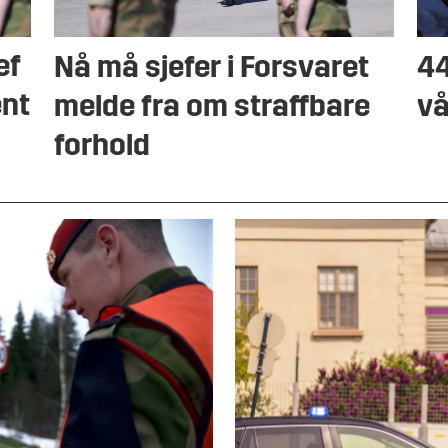
ef
Nå må sjefer i Forsvaret
44
ent
melde fra om straffbare
vå
forhold