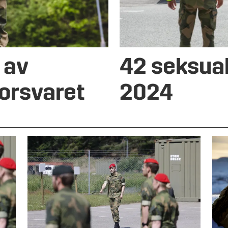
 av
42 seksual
Forsvaret
2024