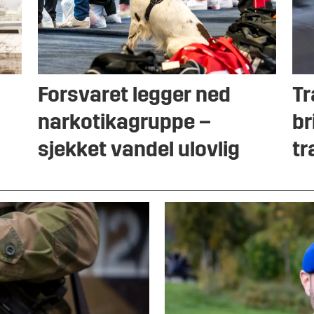
Forsvaret legger ned
Tr
narkotikagruppe –
br
sjekket vandel ulovlig
tr