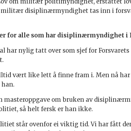
Lov om militær politimyndighet, erstattet l
 militær disiplinærmyndighet tas inn i forsv
r for alle som har disiplinærmyndighet i 
 har nylig tatt over som sjef for Forsvarets
t.
tid vært like lett å finne fram i. Men nå har
r han.
en masteroppgave om bruken av disiplinærmy
tiet, så helt fersk er han ikke.
tiet står ovenfor ei viktig tid. Vi har fått d