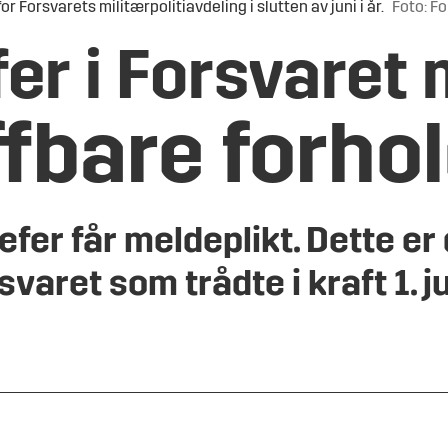
r Forsvarets militærpolitiavdeling i slutten av juni i år.
Foto: F
er i
Forsvaret
fbare forho
efer får meldeplikt. Dette er
varet som trådte i kraft 1. ju