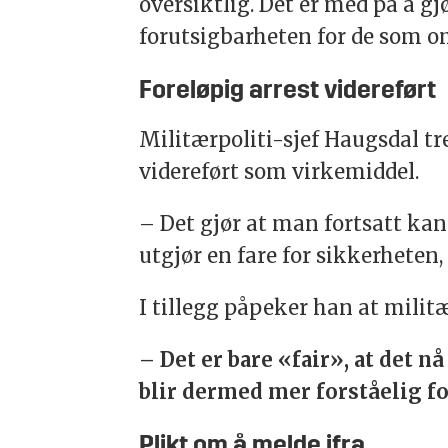
oversiktlig. Det er med på å gj
forutsigbarheten for de som o
Foreløpig arrest videreført
Militærpoliti-sjef Haugsdal tre
videreført som virkemiddel.
– Det gjør at man fortsatt kan
utgjør en fare for sikkerheten,
I tillegg påpeker han at militæ
– Det er bare «fair», at det n
blir dermed mer forståelig fo
Plikt om å melde ifra