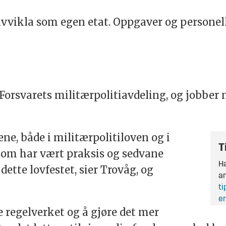
vikla som egen etat. Oppgaver og personell 
i Forsvarets militærpolitiavdeling, og jobbe
e, både i militærpolitiloven og i
T
 som har vært praksis og sedvane
Ha
 dette lovfestet, sier Trovåg, og
an
ti
en
e regelverket og å gjøre det mer