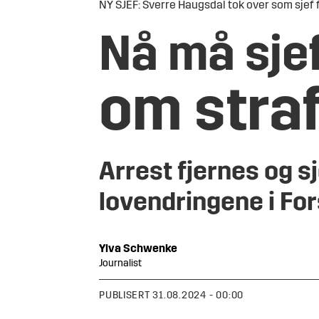
NY SJEF: Sverre Haugsdal tok over som sjef fo
Nå må sjef
om straf
Arrest fjernes og sj
lovendringene i Fors
Ylva
Schwenke
Journalist
PUBLISERT
31.08.2024 - 00:00