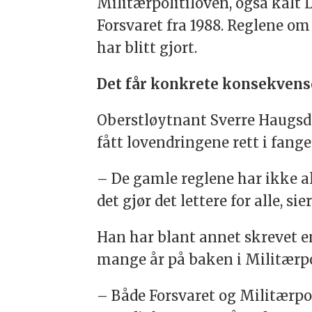
Militærpolitiloven, også kalt 
Forsvaret fra 1988. Reglene om
har blitt gjort.
Det får konkrete konsekvense
Oberstløytnant Sverre Haugsdal
fått lovendringene rett i fange
– De gamle reglene har ikke all
det gjør det lettere for alle, sie
Han har blant annet skrevet 
mange år på baken i Militærpoli
– Både Forsvaret og Militærpoli