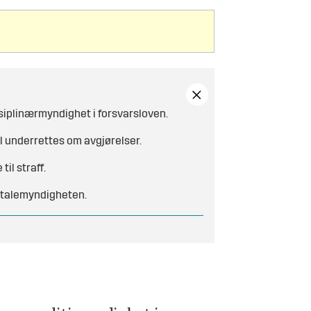
isiplinærmyndighet i forsvarsloven.
l underrettes om avgjørelser.
il straff.
åtalemyndigheten.