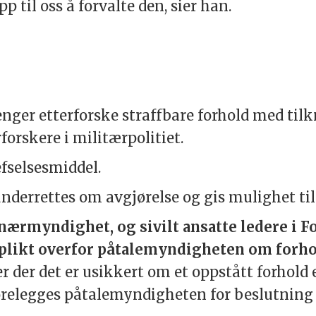
p til oss å forvalte den, sier han.
enger etterforske straffbare forhold med tilk
forskere i militærpolitiet.
efselsesmiddel.
derrettes om avgjørelse og gis mulighet til 
nærmyndighet, og sivilt ansatte ledere i F
splikt overfor påtalemyndigheten om forhol
ler der det er usikkert om et oppstått forhold 
 forelegges påtalemyndigheten for beslutning