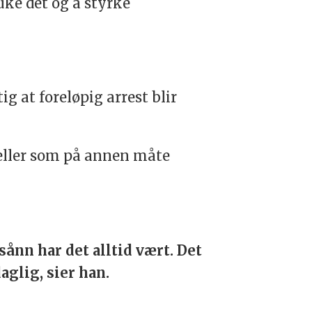
ruke det og å styrke
g at foreløpig arrest blir
 eller som på annen måte
 sånn har det alltid vært. Det
aglig, sier han.