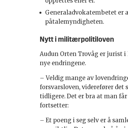
opprettes eller ei.
Generaladvokatembetet er av
påtalemyndigheten.
Nytt i militærpolitiloven
Audun Orten Trovåg er jurist 
nye endringene.
– Veldig mange av lovendringen
forsvarsloven, viderefører det
tidligere. Det er bra at man får
fortsetter:
– Et poeng i seg selv er å saml