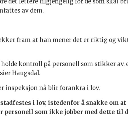
øre det lettere tilgjengelig for de som skal b
mfattes av dem.
kker fram at han mener det er riktig og vikti
 holde kontroll på personell som stikker av,
 sier Haugsdal.
r inspeksjon nå blir forankra i lov.
å stadfestes i lov, istedenfor å snakke om at
r personell som ikke jobber med dette til d