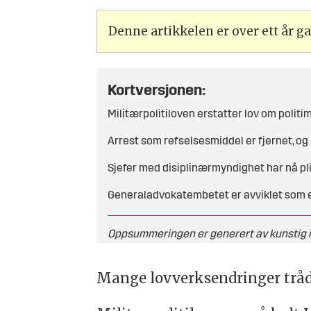
Denne artikkelen er over ett år 
Kortversjonen:
Militærpolitiloven erstatter lov om politi
Arrest som refselsesmiddel er fjernet, o
Sjefer med disiplinærmyndighet har nå plik
Generaladvokatembetet er avviklet som e
Oppsummeringen er generert av kunstig in
Mange lovverksendringer trådte i