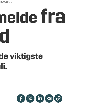
orsvaret
fra
 melde
ld
 de viktigste
li.