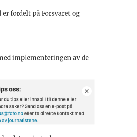
er fordelt på Forsvaret og
r med implementeringen av de
ips oss:
r du tips eller innspill til denne eller
dre saker? Send oss en e-post på:
ps@fofo.no
eller ta direkte kontakt med
 av journalistene
.