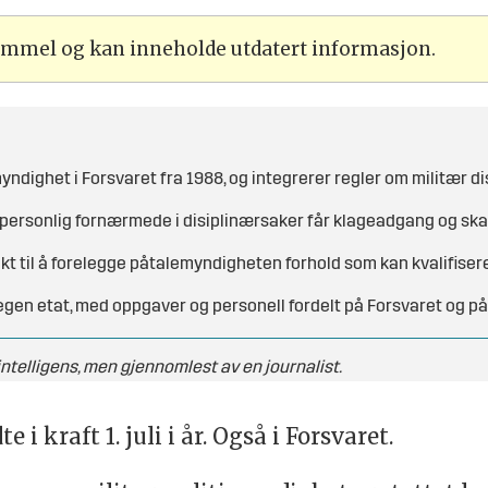
gammel og kan inneholde utdatert informasjon.
myndighet i Forsvaret fra 1988, og integrerer regler om militær d
g personlig fornærmede i disiplinærsaker får klageadgang og ska
t til å forelegge påtalemyndigheten forhold som kan kvalifisere t
gen etat, med oppgaver og personell fordelt på Forsvaret og p
telligens, men gjennomlest av en journalist.
 kraft 1. juli i år. Også i Forsvaret.