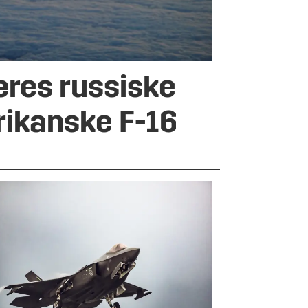
æres russiske
rikanske F-16