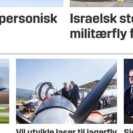
ypersonisk
Israelsk s
militærfly