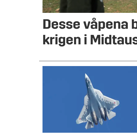
Desse våpena bl
krigen i Midtau