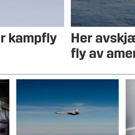
r kampfly
Her avskj
fly av ame