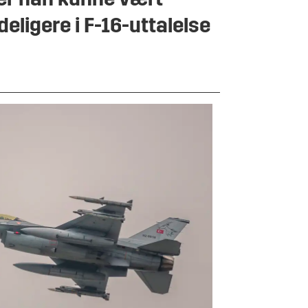
er han kunne vært
deligere i F-16-uttalelse