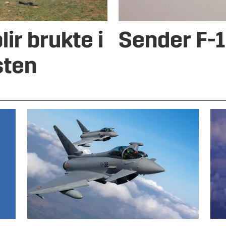
ir brukte i
Sender F-1
sten