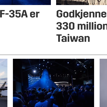
 F-35A er
Godkjenner
330 million
Taiwan