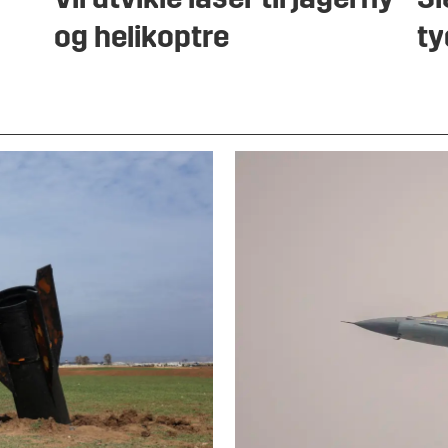
Vil utvikle laser til jagerfly
Si
og helikoptre
ty