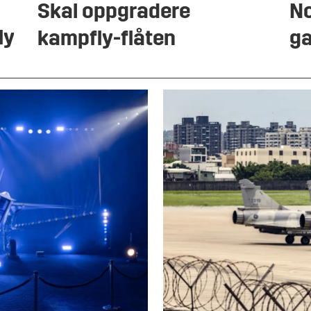
Skal oppgradere
No
ly
kampfly-flåten
ga