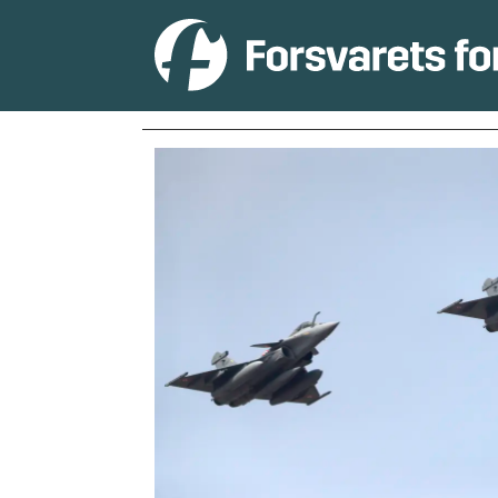
Tag:
jagerfly