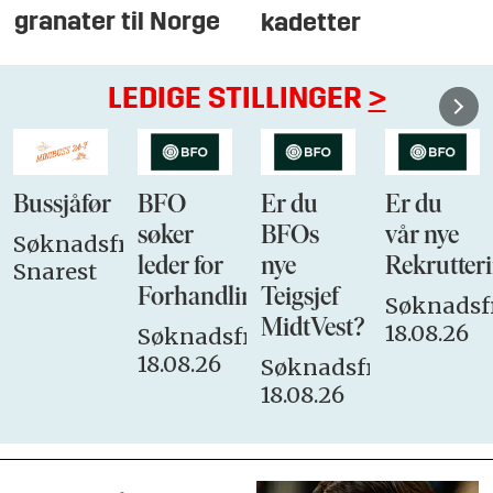
granater til Norge
kadetter
LEDIGE STILLINGER
>
Bussjåfør
BFO
Er du
Er du
søker
BFOs
vår nye
Søknadsfrist:
leder for
nye
Rekrutteri
Snarest
Forhandlingsutvalget
Teigsjef
Søknadsfr
MidtVest?
18.08.26
Søknadsfrist:
18.08.26
Søknadsfrist:
18.08.26