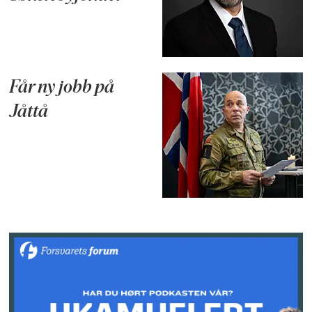
Får ny jobb på
Jåttå