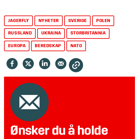
JAGERFLY
NYHETER
SVERIGE
POLEN
RUSSLAND
UKRAINA
STORBRITANNIA
EUROPA
BEREDSKAP
NATO
Ønsker du å holde