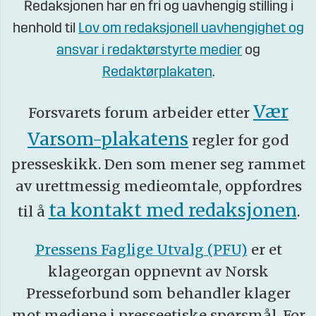
Redaksjonen har en fri og uavhengig stilling i
henhold til
Lov om redaksjonell uavhengighet og
ansvar i redaktørstyrte medier
og
Redaktørplakaten
.
Vær
Forsvarets forum arbeider etter
Varsom-plakatens
regler for god
presseskikk. Den som mener seg rammet
av urettmessig medieomtale, oppfordres
ta kontakt med redaksjonen
til å
.
Pressens Faglige Utvalg (PFU)
er et
klageorgan oppnevnt av Norsk
Presseforbund som behandler klager
mot mediene i presseetiske spørsmål. For