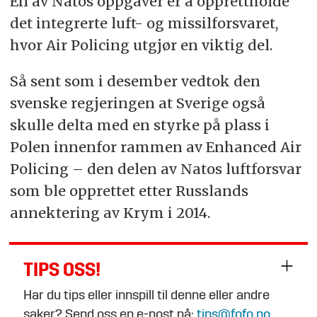
En av Natos oppgaver er å opprettholde
det integrerte luft- og missilforsvaret,
hvor Air Policing utgjør en viktig del.
Så sent som i desember vedtok den
svenske regjeringen at Sverige også
skulle delta med en styrke på plass i
Polen innenfor rammen av Enhanced Air
Policing – den delen av Natos luftforsvar
som ble opprettet etter Russlands
annektering av Krym i 2014.
TIPS OSS!
Har du tips eller innspill til denne eller andre
saker? Send oss en e-post på:
tips@fofo.no