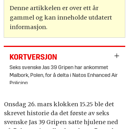
Denne artikkelen er over ett år
gammel og kan inneholde utdatert
informasjon.
KORTVERSJON
Seks svenske Jas 39 Gripen har ankommet
Malbork, Polen, for å delta i Natos Enhanced Air
Policing.
Sverige samarbeider med britenes Royal Air
Onsdag 26. mars klokken 15.25 ble det
Force for å styrke luftovervåkingen i regionen.
skrevet historie da det første av seks
Oppsummeringen er generert av kunstig
svenske Jas 39 Gripen satte hjulene ned
intelligens, men gjennomlest av en journalist.