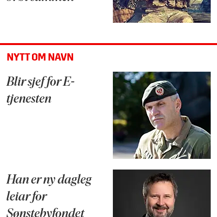
NYTT OM NAVN
Blir sjef for E-
tjenesten
Han er ny dagleg
leiar for
Sønstebyfondet