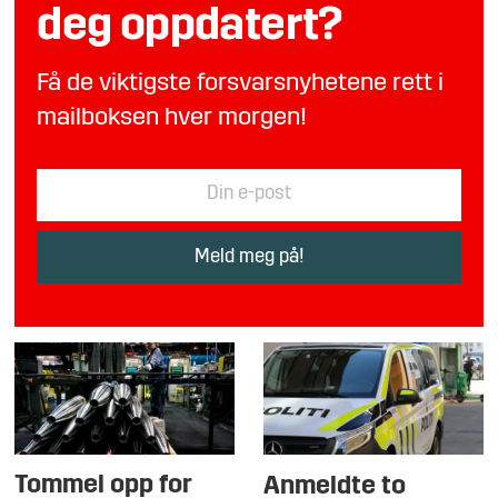
deg oppdatert?
Få de viktigste forsvarsnyhetene rett i
mailboksen hver morgen!
Tommel opp for
Anmeldte to