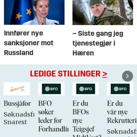
Innfører nye
– Siste gang jeg
sanksjoner mot
tjenestegjør i
Russland
Hæren
LEDIGE STILLINGER
>
Bussjåfør
BFO
Er du
Er du
søker
BFOs
vår nye
Søknadsfrist:
leder for
nye
Rekrutteri
Snarest
Forhandlingsutvalget
Teigsjef
Søknadsfr