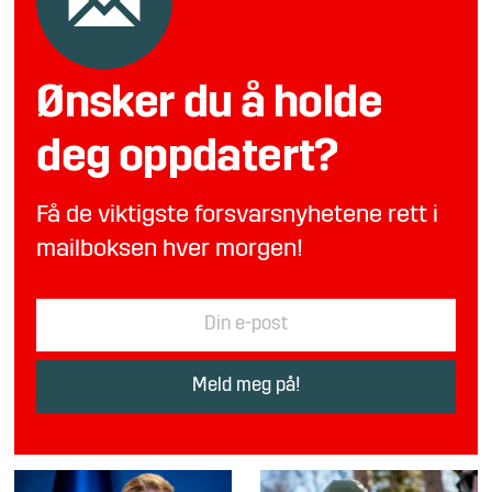
Ønsker du å holde
deg oppdatert?
Få de viktigste forsvarsnyhetene rett i
mailboksen hver morgen!