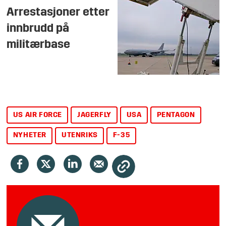
Arrestasjoner etter
innbrudd på
militærbase
US AIR FORCE
JAGERFLY
USA
PENTAGON
NYHETER
UTENRIKS
F-35