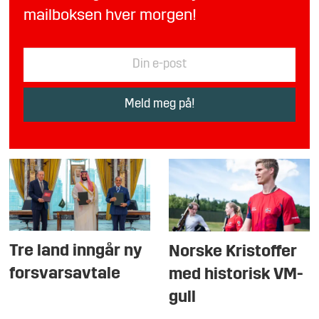
mailboksen hver morgen!
Tre land inngår ny
Norske Kristoffer
forsvarsavtale
med historisk VM-
gull