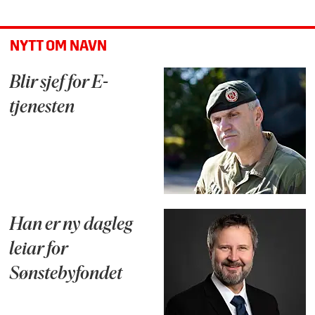
NYTT OM NAVN
Blir sjef for E-
tjenesten
Han er ny dagleg
leiar for
Sønstebyfondet