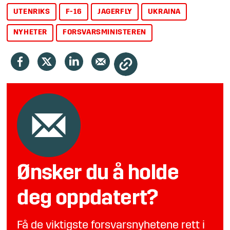
UTENRIKS
F-16
JAGERFLY
UKRAINA
NYHETER
FORSVARSMINISTEREN
Ønsker du å holde
deg oppdatert?
Få de viktigste forsvarsnyhetene rett i