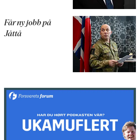
Får ny jobb på
Jåttå