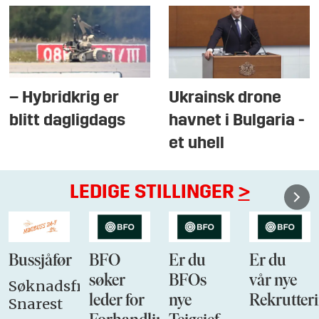
– Hybridkrig er
Ukrainsk drone
blitt dagligdags
havnet i Bulgaria -
et uhell
LEDIGE STILLINGER
>
Bussjåfør
BFO
Er du
Er du
søker
BFOs
vår nye
Søknadsfrist:
leder for
nye
Rekrutteri
Snarest