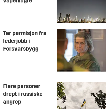
våpenlagre
Tar permisjon fra
lederjobb i
Forsvarsbygg
Flere personer
drept i russiske
angrep