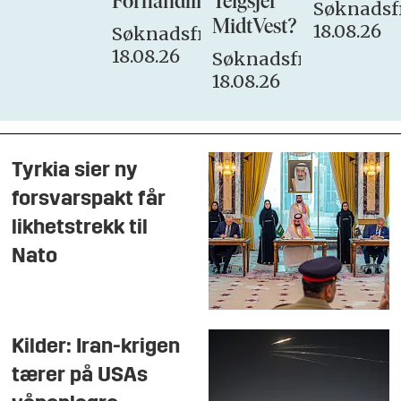
Forhandlingsutvalget
Teigsjef
Søknadsfr
MidtVest?
18.08.26
Søknadsfrist:
18.08.26
Søknadsfrist:
18.08.26
Tyrkia sier ny
forsvarspakt får
likhetstrekk til
Nato
Kilder: Iran-krigen
tærer på USAs