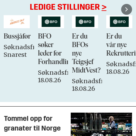
LEDIGE STILLINGER
>
Bussjåfør
BFO
Er du
Er du
søker
BFOs
vår nye
Søknadsfrist:
leder for
nye
Rekrutteri
Snarest
Forhandlingsutvalget
Teigsjef
Søknadsfr
MidtVest?
18.08.26
Søknadsfrist:
18.08.26
Søknadsfrist:
18.08.26
Tommel opp for
granater til Norge