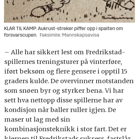
KLAR TIL KAMP: Aukrust-streker piffer opp i spalten om
forsvarscupen.
Faksimile: Mannskapsavisa
– Alle har sikkert lest om Fredrikstad-
spillernes treningsturer på vinterføre,
iført beksøm og flere gensere i opptil 15
graders kulde. De overvinner motstanden
som snøen byr og styrker bena. Vi har
sett hva nettopp disse spillerne har av
kondisjon når baller ruller igjen. De
maser ut lag med sin
kombinasjonsteknikk i stor fart. Det er
kjernen til Fredrikstads suksess, fastslår