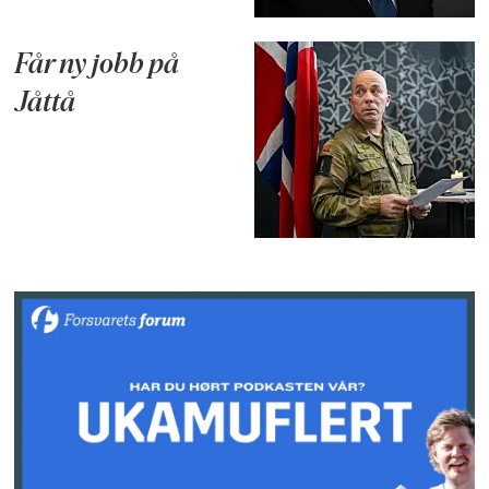
Får ny jobb på
Jåttå