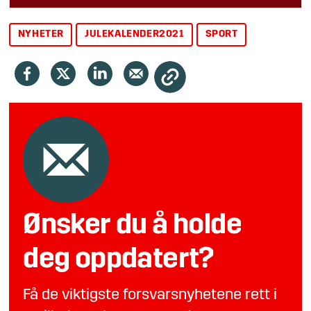
NYHETER
JULEKALENDER2021
SPORT
Ønsker du å holde
deg oppdatert?
Få de viktigste forsvarsnyhetene rett i