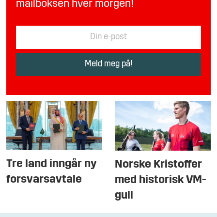
mailboksen hver morgen!
Tre land inngår ny
Norske Kristoffer
forsvarsavtale
med historisk VM-
gull