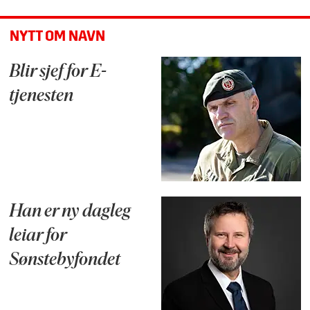
NYTT OM NAVN
Blir sjef for E-
tjenesten
Han er ny dagleg
leiar for
Sønstebyfondet