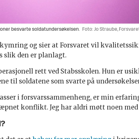
soner besvarte soldatundersøkelsen.
Foto: Jo Straube, Forsvar
kymring og sier at Forsvaret vil kvalitetssi
 slik den er planlagt.
erasjonell rett ved Stabsskolen. Hun er usik
ene til soldatene som svarte på undersøkelse
asser i forsvarssammenheng, er min erfaring
 væpnet konflikt. Jeg har aldri møtt noen med
l?