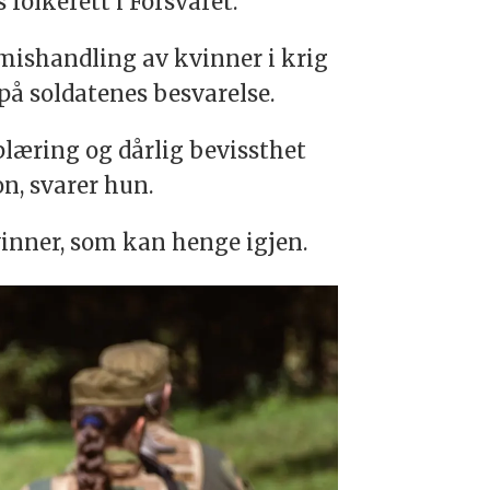
 folkerett i Forsvaret.
 mishandling av kvinner i krig
på soldatenes besvarelse.
plæring og dårlig bevissthet
n, svarer hun.
vinner, som kan henge igjen.