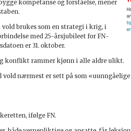
T
g bygge kompetanse og forståelse, mener
Ha
sstaben.
an
ti
vold brukes som en strategi i krig, i
en
orbindelse med 25-årsjubileet for FN-
sdatoen er 31. oktober.
og konflikt rammer kjønn i alle aldre ulikt.
ll vold nærmest er sett på som «uunngåelige
keretten, ifølge FN.
r, både vernepliktige og ansatte, får leksjone