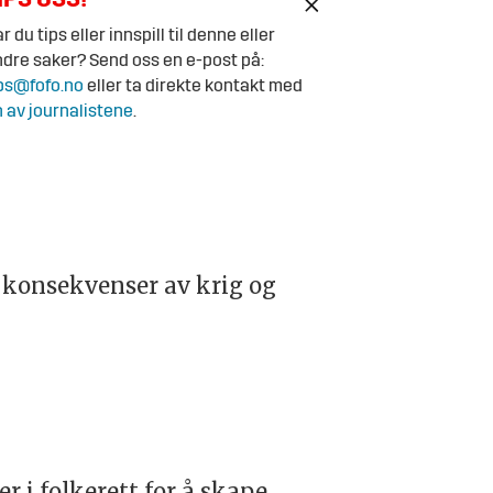
IPS OSS!
r du tips eller innspill til denne eller
dre saker? Send oss en e-post på:
ps@fofo.no
eller ta direkte kontakt med
 av journalistene
.
 konsekvenser av krig og
r i folkerett for å skape