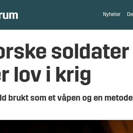
Nyheter
De
orske soldater
 lov i krig
old brukt som et våpen og en metode i