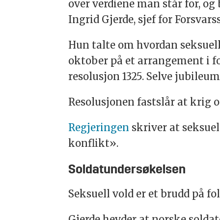
over verdiene man står for, o
Ingrid Gjerde, sjef for Forsvar
Hun talte om hvordan seksuell 
oktober på et arrangement i f
resolusjon 1325. Selve jubileum
Resolusjonen fastslår at krig 
Regjeringen
skriver at seksue
konflikt».
Soldatundersøkelsen
Seksuell vold er et brudd på fol
Gjerde hevder at norske soldate