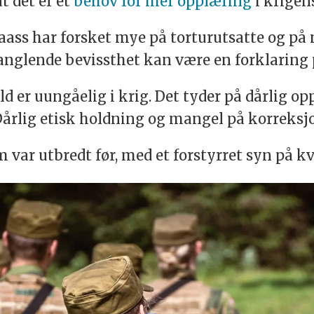
t det er et
behov for mer opplæring
i krigens
aass har forsket mye på torturutsatte og på
anglende bevissthet kan være en forklaring 
d er uungåelig i krig. Det tyder på dårlig op
 Dårlig etisk holdning og mangel på korreksjo
 var utbredt før, med et forstyrret syn på k