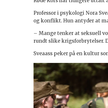
Røde Kors har tidligere uttalt a
Professor i psykologi Nora Sve
og konflikt. Hun antyder at m
– Mange tenker at seksuell vol
rundt slike krigsforbrytelser.
Sveaass peker på en kultur som