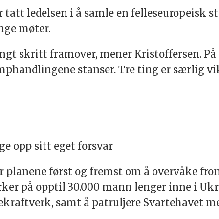
tatt ledelsen i å samle en felleseuropeisk stø
nge møter.
 langt skritt framover, mener Kristoffersen. P
phandlingene stanser. Tre ting er særlig vikt
ge opp sitt eget forsvar
 planene først og fremst om å overvåke fron
rker på opptil 30.000 mann lenger inne i Uk
kraftverk, samt å patruljere Svartehavet med