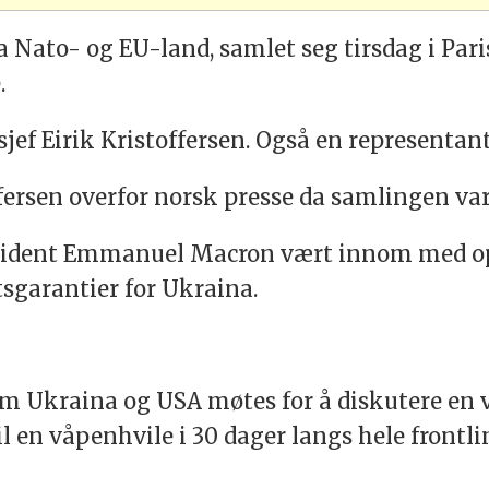
fra Nato- og EU-land, samlet seg tirsdag i Pa
.
ef Eirik Kristoffersen. Også en representant 
ffersen overfor norsk presse da samlingen var
esident Emmanuel Macron vært innom med o
sgarantier for Ukraina.
 Ukraina og USA møtes for å diskutere en v
il en våpenhvile i 30 dager langs hele frontl