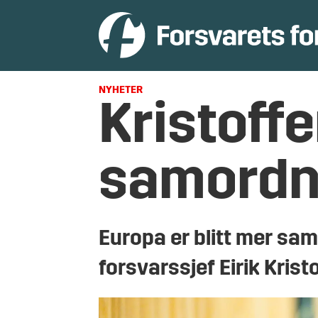
NYHETER
Kristoff
samordne
Europa er blitt mer sam
forsvarssjef Eirik Kris