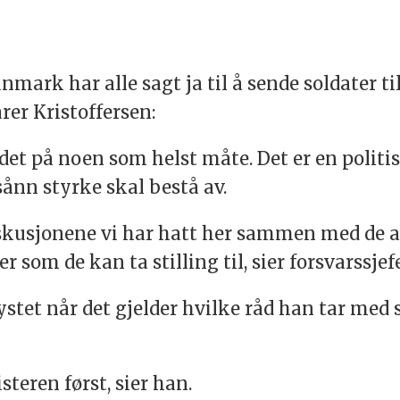
nmark har alle sagt ja til å sende soldater t
er Kristoffersen:
l det på noen som helst måte. Det er en polit
sånn styrke skal bestå av.
kusjonene vi har hatt her sammen med de and
r som de kan ta stilling til, sier forsvarssjef
ystet når det gjelder hvilke råd han tar med 
teren først, sier han.