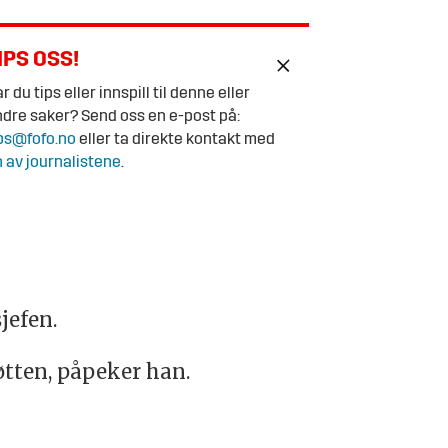
IPS OSS!
r du tips eller innspill til denne eller
dre saker? Send oss en e-post på:
ps@fofo.no
eller ta direkte kontakt med
 av journalistene
.
jefen.
øtten, påpeker han.