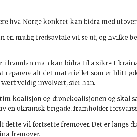
tere hva Norge konkret kan bidra med utover 
n en mulig fredsavtale vil se ut, og hvilke b
 i hvordan man kan bidra til å sikre Ukraina
reparere alt det materiellet som er blitt øde
r vært veldig involvert, sier han.
ritim koalisjon og dronekoalisjonen og ska
v en ukrainsk brigade, framholder forsvarss
lt dette vil fortsette fremover. Det er langs 
ina fremover.