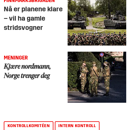
FINNMARKSBRIGADEN
Nå er planene klare
– vil ha gamle
stridsvogner
MENINGER
Kjære nordmann,
Norge trenger deg
KONTROLLKOMITÉEN
INTERN KONTROLL