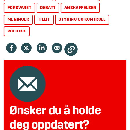
FORSVARET
DEBATT
ANSKAFFELSER
MENINGER
TILLIT
STYRING OG KONTROLL
POLITIKK
Ønsker du å holde
deg oppdatert?