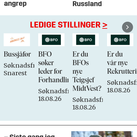
angrep
Russland
LEDIGE STILLINGER
>
Bussjåfør
BFO
Er du
Er du
søker
BFOs
vår nye
Søknadsfrist:
leder for
nye
Rekrutteri
Snarest
Forhandlingsutvalget
Teigsjef
Søknadsfr
MidtVest?
18.08.26
Søknadsfrist:
18.08.26
Søknadsfrist:
18.08.26