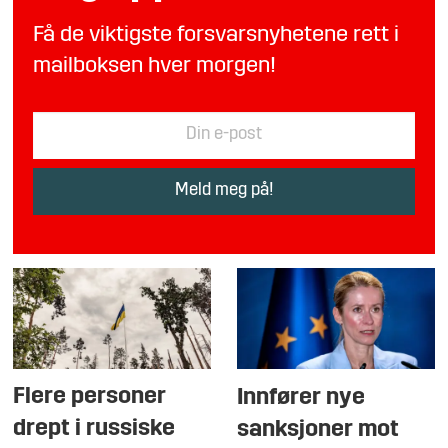
Få de viktigste forsvarsnyhetene rett i
mailboksen hver morgen!
Flere personer
Innfører nye
drept i russiske
sanksjoner mot