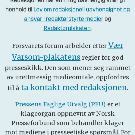
Redaksjonen har en fri og uavhengig stilling i
henhold til
Lov om redaksjonell uavhengighet og
ansvar i redaktørstyrte medier
og
Redaktørplakaten
.
Vær
Forsvarets forum arbeider etter
Varsom-plakatens
regler for god
presseskikk. Den som mener seg rammet
av urettmessig medieomtale, oppfordres
ta kontakt med redaksjonen
til å
.
Pressens Faglige Utvalg (PFU)
er et
klageorgan oppnevnt av Norsk
Presseforbund som behandler klager
mot mediene i presseetiske spørsmål. For