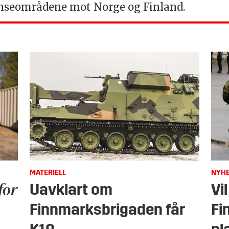
grenseområdene mot Norge og Finland.
MATERIELL
NYH
for
Uavklart om
Vi
Finnmarksbrigaden får
Fi