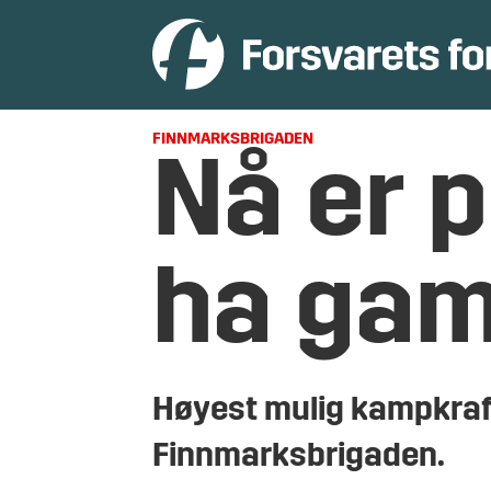
FINNMARKSBRIGADEN
Nå er p
ha gam
Høyest mulig kampkraft 
Finnmarksbrigaden.