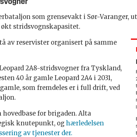
idsvogner
gerbataljon som grensevakt i Sør-Varanger, 
økt stridsvognskapasitet.
stå av reservister organisert på samme
 Leopard 2A8-stridsvogner fra Tyskland,
esten 40 år gamle Leopard 2A4 i 2031,
gamle, som fremdeles er i full drift, ved
ljon.
hovedbase for brigaden. Alta
tegisk knutepunkt, og
hærledelsen
sering av tjenester der.