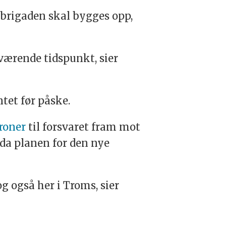
brigaden
skal bygges opp,
værende tidspunkt, sier
tet før påske.
kroner
til forsvaret fram mot
da planen for den nye
g også her i Troms, sier