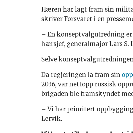
Hæren har lagt fram sin milit
skriver Forsvaret i en pressem
– En konseptvalgutredning er 
hærsjef, generalmajor Lars S. L
Selve konseptvalgutredningen 
Da regjeringen la fram sin
opp
2036, var nettopp russisk opp
brigaden ble framskyndet med 
– Vi har prioritert oppbygging
Lervik.