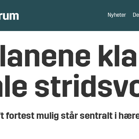
Nyheter
De
lanene klar
le stridsv
fortest mulig står sentralt i hær