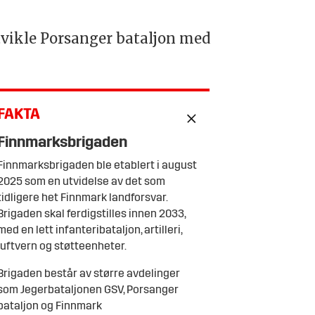
utvikle Porsanger bataljon med
FAKTA
Finnmarksbrigaden
Finnmarksbrigaden ble etablert i august
2025 som en utvidelse av det som
tidligere het Finnmark landforsvar.
Brigaden skal ferdigstilles innen 2033,
med en lett infanteribataljon, artilleri,
luftvern og støtteenheter.
Brigaden består av større avdelinger
som Jegerbataljonen GSV, Porsanger
bataljon og Finnmark