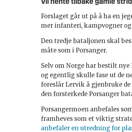
Vil hente tilbake gamle str
Forslaget går ut på å ha en je
mer infanteri, kampvogner og 
Den tredje bataljonen skal be
måte som i Porsanger.
Selv om Norge har bestilt nye
og egentlig skulle fase ut de n
foreslår Lervik å gjenbruke de 
den forsterkede Porsanger bata
Porsangermoen anbefales som 
framheves som et viktig stra
anbefaler en utredning for plas