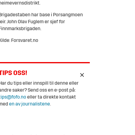
heimevernsdistrikt.
Brigadestaben har base i Porsangmoen
leir. John Olav Fuglem er sjef for
Finnmarksbrigaden.
Kilde: Forsvaret.no
TIPS OSS!
Har du tips eller innspill til denne eller
andre saker? Send oss en e-post på:
tips@fofo.no
eller ta direkte kontakt
med
en av journalistene
.