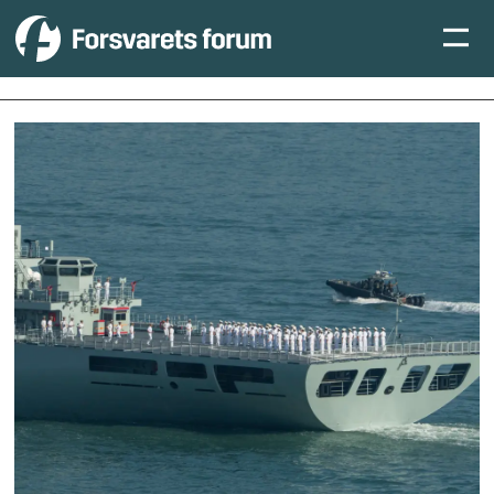
Tag:
sør-
kina-
havet