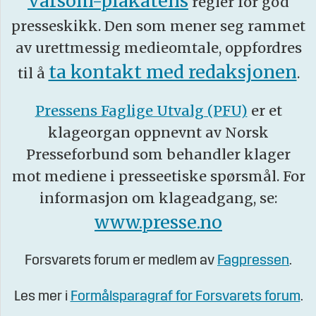
Varsom-plakatens
regler for god
presseskikk. Den som mener seg rammet
av urettmessig medieomtale, oppfordres
ta kontakt med redaksjonen
til å
.
Pressens Faglige Utvalg (PFU)
er et
klageorgan oppnevnt av Norsk
Presseforbund som behandler klager
mot mediene i presseetiske spørsmål. For
informasjon om klageadgang, se:
www.presse.no
Forsvarets forum er medlem av
Fagpressen
.
Les mer i
Formålsparagraf for Forsvarets forum
.