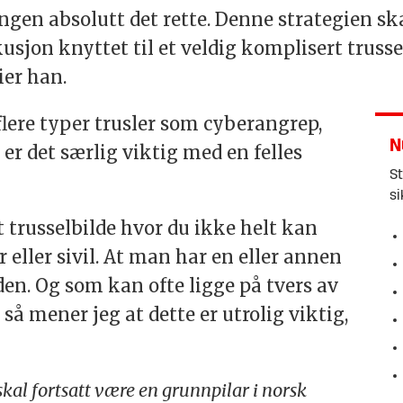
ngen absolutt det rette. Denne strategien ska
kusjon knyttet til et veldig komplisert truss
ier han.
r flere typer trusler som cyberangrep,
N
er det særlig viktig med en felles
St
si
t trusselbilde hvor du ikke helt kan
 eller sivil. At man har en eller annen
den. Og som kan ofte ligge på tvers av
 så mener jeg at dette er utrolig viktig,
skal fortsatt være en grunnpilar i norsk