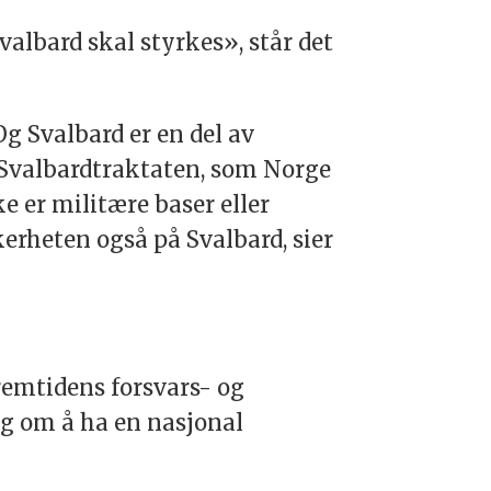
albard skal styrkes», står det
Og Svalbard er en del av
har Svalbardtraktaten, som Norge
e er militære baser eller
kerheten også på Svalbard, sier
remtidens forsvars- og
lag om å ha en nasjonal