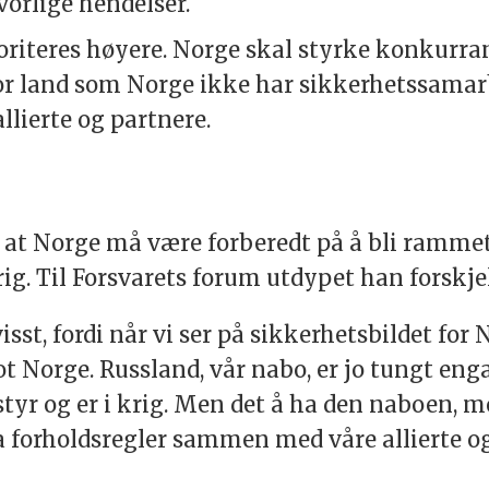
lvorlige hendelser.
riteres høyere. Norge skal styrke konkurr
or land som Norge ikke har sikkerhetssamar
lierte og partnere.
at Norge må være forberedt på å bli rammet a
g. Til Forsvarets forum utdypet han forskje
sst, fordi når vi ser på sikkerhetsbildet for N
 Norge. Russland, vår nabo, er jo tungt engas
styr og er i krig. Men det å ha den naboen, 
 forholdsregler sammen med våre allierte og