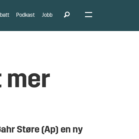
batt
Podkast
Jobb
t mer
Gahr Støre (Ap) en ny