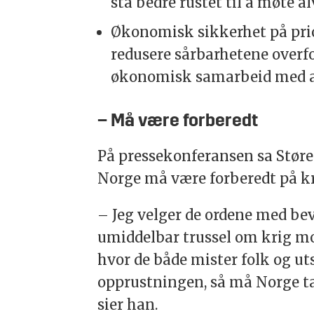
stå bedre rustet til å møte a
Økonomisk sikkerhet på prio
redusere sårbarhetene overf
økonomisk samarbeid med al
– Må være forberedt
På pressekonferansen sa Støre 
Norge må være forberedt på kri
– Jeg velger de ordene med bevi
umiddelbar trussel om krig mot
hvor de både mister folk og ut
opprustningen, så må Norge ta
sier han.