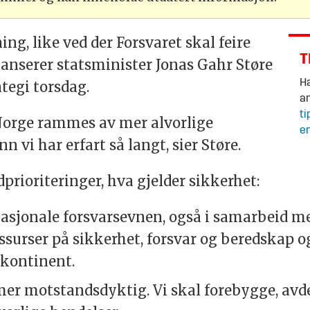
ng, like ved der Forsvaret skal feire
T
lanserer statsminister Jonas Gahr Støre
Ha
ategi torsdag.
an
ti
Norge rammes av mer alvorlige
en
 vi har erfart så langt, sier Støre.
dprioriteringer, hva gjelder sikkerhet:
asjonale forsvarsevnen, også i samarbeid me
essurser på sikkerhet, forsvar og beredskap og
 kontinent.
r motstandsdyktig. Vi skal forebygge, avde