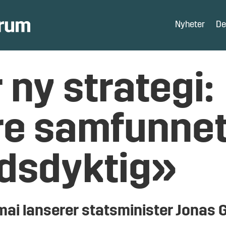
Nyheter
De
 ny strategi:
re samfunne
dsdyktig»
mai lanserer statsminister Jonas 