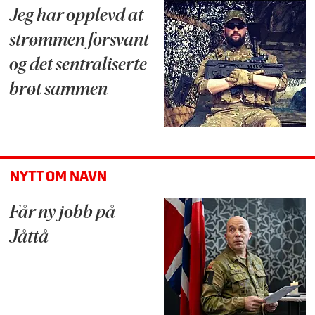
Jeg har opplevd at
strømmen forsvant
og det sentraliserte
brøt sammen
NYTT OM NAVN
Får ny jobb på
Jåttå