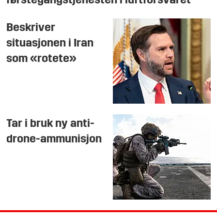
førstegangstjenesten i luftforsvaret
Beskriver
situasjonen i Iran
som «rotete»
Tar i bruk ny anti-
drone-ammunisjon