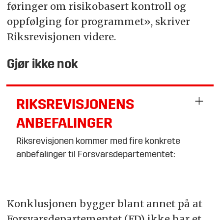
føringer om risikobasert kontroll og
oppfølging for programmet», skriver
Riksrevisjonen videre.
Gjør ikke nok
RIKSREVISJONENS
ANBEFALINGER
Riksrevisjonen kommer med fire konkrete
anbefalinger til Forsvarsdepartementet:
At FD ferdigstiller et system for å
risikovurdere, kontrollere og følge opp
Konklusjonen bygger blant annet på at
tilskuddene i Nansen-programmet som tar
Forsvarsdepartementet (FD) ikke har et