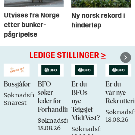
Utvises fra Norge
Ny norsk rekord i
etter bunker-
hinderløp
pågripelse
LEDIGE STILLINGER
>
Bussjåfør
BFO
Er du
Er du
søker
BFOs
vår nye
Søknadsfrist:
leder for
nye
Rekrutteri
Snarest
Forhandlingsutvalget
Teigsjef
Søknadsfr
MidtVest?
18.08.26
Søknadsfrist:
18.08.26
Søknadsfrist: