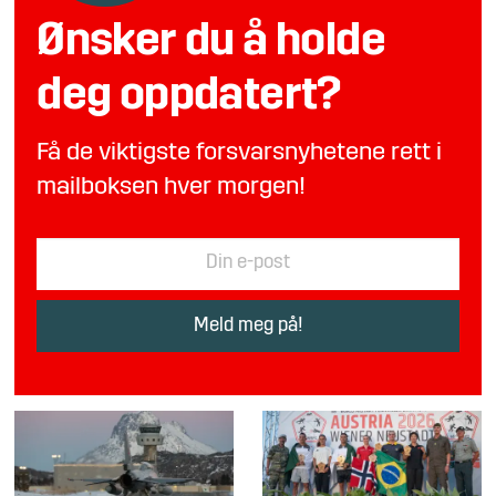
Ønsker du å holde
deg oppdatert?
Få de viktigste forsvarsnyhetene rett i
mailboksen hver morgen!