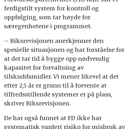
høyde for særegenhetene i programmet.
ferdigstilt system for kontroll og
At FD sikrer at prosjekter og
oppfølging, som tar høyde for
tilskuddsmottakere i Nansen-programmet
særegenhetene i programmet.
blir risikovurdert
At FD sikrer at tilskuddsmottaker
– Riksrevisjonen anerkjenner den
rapporterer og dokumenterer at
spesielle situasjonen og har forståelse for
tilskuddsmidlene blir benyttet etter
at det tar tid å bygge opp nødvendig
formålet, og at materiell kommer fram til
kapasitet for forvaltning av
Ukraina.
tilskuddsmidler. Vi mener likevel at det
At FD sikrer at risikoen for økonomiske
etter 2,5 år er grunn til å forvente at
misligheter og korrupsjon i Nansen-
tilfredsstillende systemer er på plass,
programmet blir håndtert og fulgt opp på en
skriver Riksrevisjonen.
hensiktsmessig måte
De har også funnet at FD ikke har
systematisk vurdert risiko for misbruk av