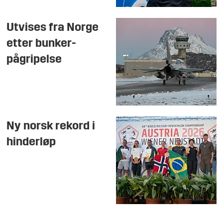
Utvises fra Norge
etter bunker-
pågripelse
Ny norsk rekord i
hinderløp