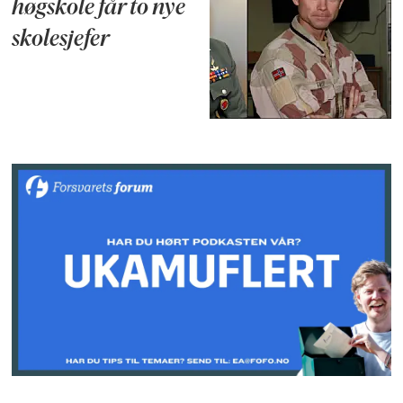
høgskole får to nye
skolesjefer