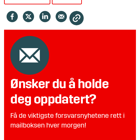
Ønsker du å holde
deg oppdatert?
Få de viktigste forsvarsnyhetene rett i
mailboksen hver morgen!