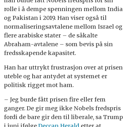
han burde fått Nobels fredspris for sin
rolle i å dempe spenningen mellom India
og Pakistan i 2019. Han viser også til
normaliseringsavtalene mellom Israel og
flere arabiske stater – de såkalte
Abraham-avtalene – som bevis på sin
fredsskapende kapasitet.
Han har uttrykt frustrasjon over at prisen
uteble og har antydet at systemet er
politisk rigget mot ham.
– Jeg burde fått prisen fire eller fem
ganger. De gir meg ikke Nobels fredspris
fordi de bare gir den til liberale, sa Trump
i juni ifølge
Deccan Herald
etter at