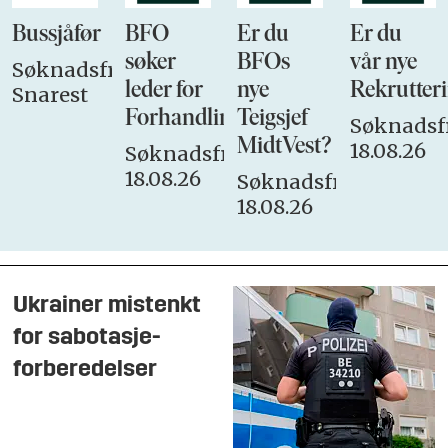
Bussjåfør
BFO
Er du
Er du
søker
BFOs
vår nye
Søknadsfrist:
leder for
nye
Rekrutteri
Snarest
Forhandlingsutvalget
Teigsjef
Søknadsfr
MidtVest?
18.08.26
Søknadsfrist:
18.08.26
Søknadsfrist:
18.08.26
Ukrainer mistenkt
for sabotasje-
forberedelser