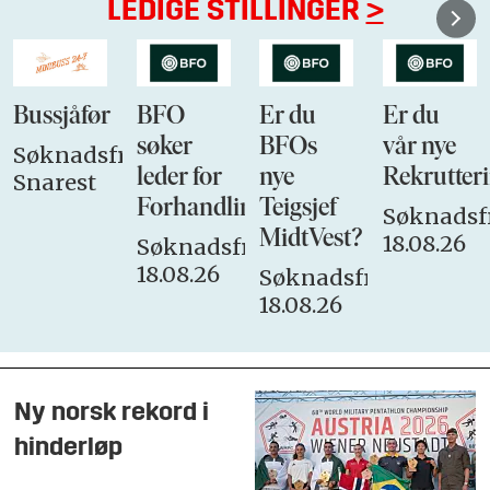
LEDIGE STILLINGER
>
Bussjåfør
BFO
Er du
Er du
søker
BFOs
vår nye
Søknadsfrist:
leder for
nye
Rekrutteri
Snarest
Forhandlingsutvalget
Teigsjef
Søknadsfr
MidtVest?
18.08.26
Søknadsfrist:
18.08.26
Søknadsfrist:
18.08.26
Ny norsk rekord i
hinderløp