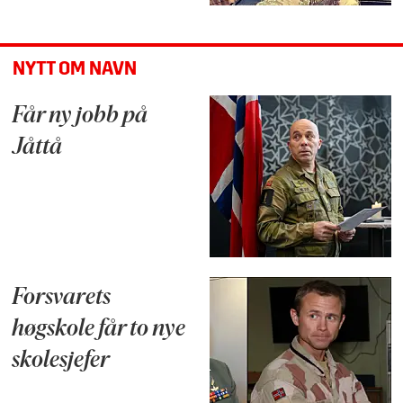
NYTT OM NAVN
Får ny jobb på
Jåttå
Forsvarets
høgskole får to nye
skolesjefer