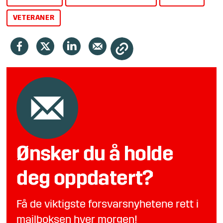
VETERANER
Ønsker du å holde
deg oppdatert?
Få de viktigste forsvarsnyhetene rett i
mailboksen hver morgen!