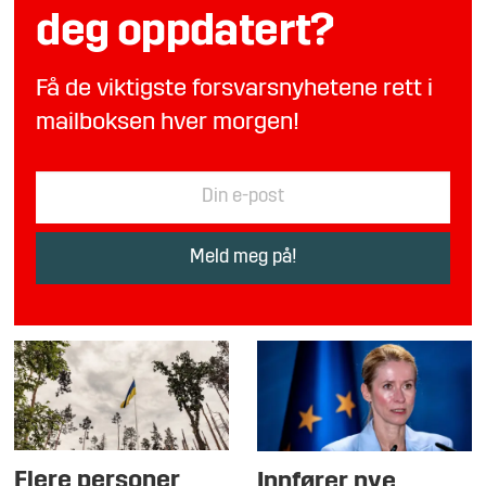
deg oppdatert?
Få de viktigste forsvarsnyhetene rett i
mailboksen hver morgen!
Flere personer
Innfører nye