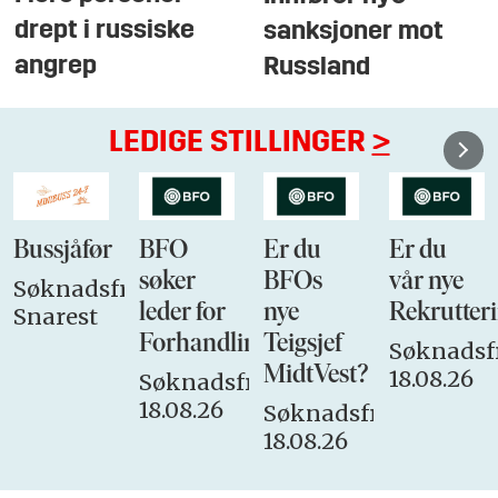
drept i russiske
sanksjoner mot
angrep
Russland
LEDIGE STILLINGER
>
Bussjåfør
BFO
Er du
Er du
søker
BFOs
vår nye
Søknadsfrist:
leder for
nye
Rekrutteri
Snarest
Forhandlingsutvalget
Teigsjef
Søknadsfr
MidtVest?
18.08.26
Søknadsfrist:
18.08.26
Søknadsfrist:
18.08.26