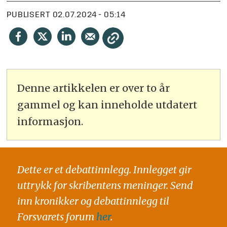
PUBLISERT
02.07.2024 - 05:14
Denne artikkelen er over to år
gammel og kan inneholde utdatert
informasjon.
Dette er et debattinnlegg. Innlegget gir
uttrykk for skribentens meninger. Send
inn kronikker og debattinnlegg til
Forsvarets forum
her
.