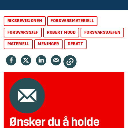
RIKSREVISJONEN
FORSVARSMATERIELL
FORSVARSSJEF
ROBERT MOOD
FORSVARSSJEFEN
MATERIELL
MENINGER
DEBATT
Ønsker du å holde