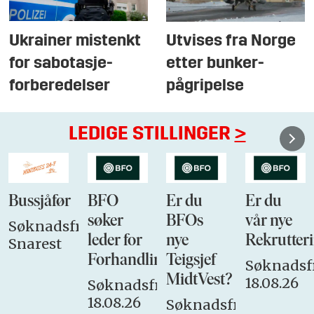
Ukrainer mistenkt
Utvises fra Norge
for sabotasje-
etter bunker-
forberedelser
pågripelse
LEDIGE STILLINGER
>
Bussjåfør
BFO
Er du
Er du
søker
BFOs
vår nye
Søknadsfrist:
leder for
nye
Rekrutteri
Snarest
Forhandlingsutvalget
Teigsjef
Søknadsfr
MidtVest?
18.08.26
Søknadsfrist:
18.08.26
Søknadsfrist: