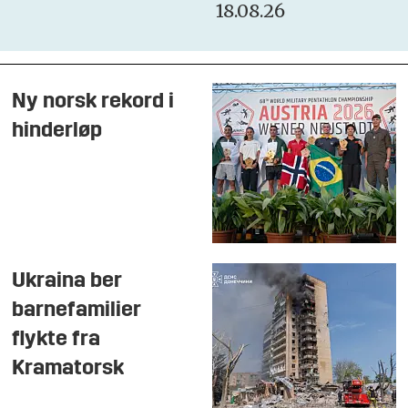
18.08.26
Ny norsk rekord i
hinderløp
Ukraina ber
barnefamilier
flykte fra
Kramatorsk