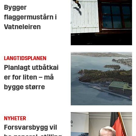
Bygger
flaggermustårn i
Vatneleiren
LANGTIDSPLANEN
Planlagt utbåtkai
er for liten – må
bygge større
NYHETER
Forsvarsbygg vil