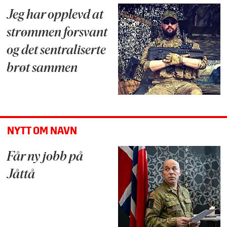
Jeg har opplevd at
strømmen forsvant
og det sentraliserte
brøt sammen
NYTT OM NAVN
Får ny jobb på
Jåttå