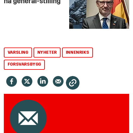
ha general-stilling
VARSLING
NYHETER
INNENRIKS
FORSVARSBYGG