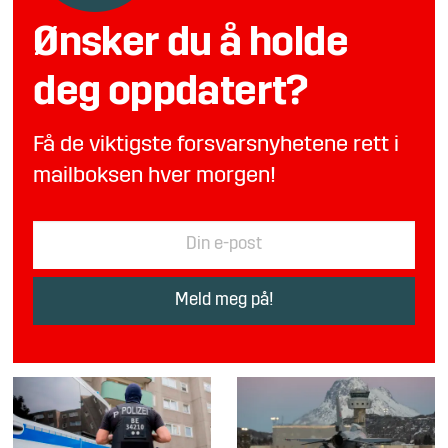
Ønsker du å holde
deg oppdatert?
Få de viktigste forsvarsnyhetene rett i
mailboksen hver morgen!