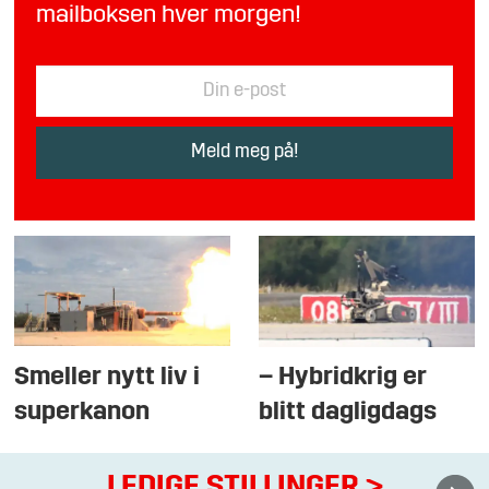
mailboksen hver morgen!
Smeller nytt liv i
– Hybridkrig er
superkanon
blitt dagligdags
LEDIGE STILLINGER
>