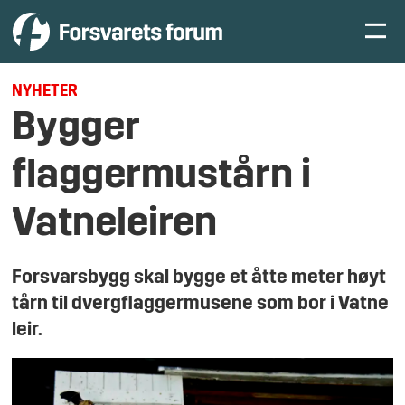
NYHETER
Bygger
flaggermustårn i
Vatneleiren
Forsvarsbygg skal bygge et åtte meter høyt
tårn til dvergflaggermusene som bor i Vatne
leir.