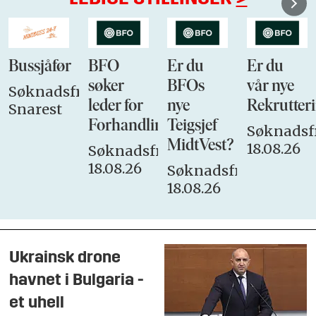
Bussjåfør
BFO
Er du
Er du
søker
BFOs
vår nye
Søknadsfrist:
leder for
nye
Rekrutteri
Snarest
Forhandlingsutvalget
Teigsjef
Søknadsfr
MidtVest?
18.08.26
Søknadsfrist:
18.08.26
Søknadsfrist:
18.08.26
Ukrainsk drone
havnet i Bulgaria -
et uhell