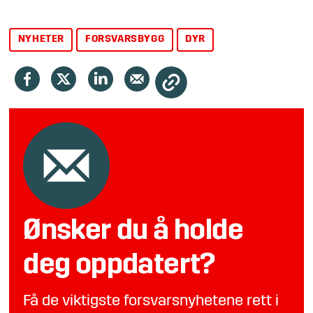
NYHETER
FORSVARSBYGG
DYR
Ønsker du å holde
deg oppdatert?
Få de viktigste forsvarsnyhetene rett i