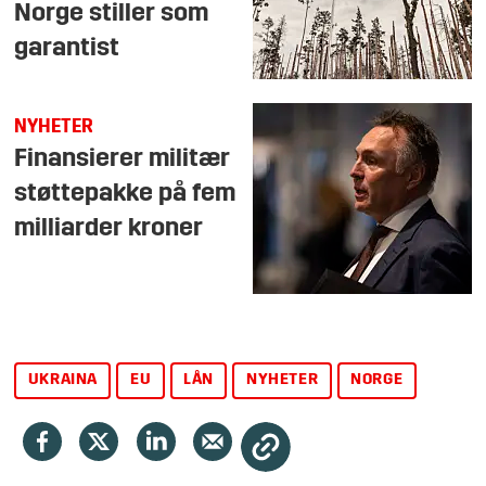
Norge stiller som
garantist
NYHETER
Finansierer militær
støttepakke på fem
milliarder kroner
UKRAINA
EU
LÅN
NYHETER
NORGE