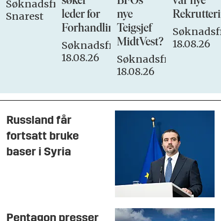
søker
BFOs
vår nye
Søknadsfrist:
leder for
nye
Rekrutteri
Snarest
Forhandlingsutvalget
Teigsjef
Søknadsfr
MidtVest?
18.08.26
Søknadsfrist:
18.08.26
Søknadsfrist:
18.08.26
Russland får
fortsatt bruke
baser i Syria
Pentagon presser