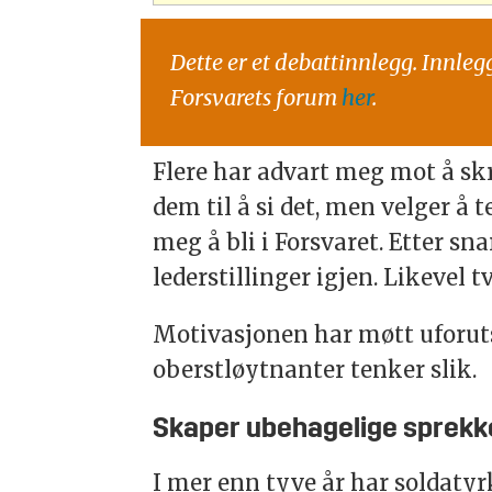
Dette er et debattinnlegg. Innleg
Forsvarets forum
her
.
Flere har advart meg mot å skr
dem til å si det, men velger å te
meg å bli i Forsvaret. Etter sn
lederstillinger igjen. Likevel t
Motivasjonen har møtt uforut
oberstløytnanter tenker slik.
Skaper ubehagelige sprekk
I mer enn tyve år har soldatyr