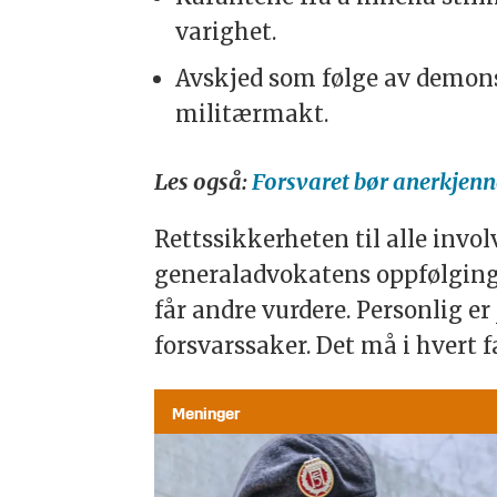
varighet.
Avskjed som følge av demons
militærmakt.
Les også:
Forsvaret bør anerkjenne
Rettssikkerheten til alle invol
generaladvokatens oppfølging sl
får andre vurdere. Personlig e
forsvarssaker. Det må i hvert f
Meninger