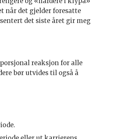
rengere og «hardere i klypa»
et når det gjelder foresatte
entert det siste året gir meg
oporsjonal reaksjon for alle
ere bør utvides til også å
iode.
eriode eller ut karrierens