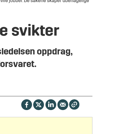
sivile jobber. De sakene skaper ubehagelige
e svikter
sledelsen oppdrag,
Forsvaret.