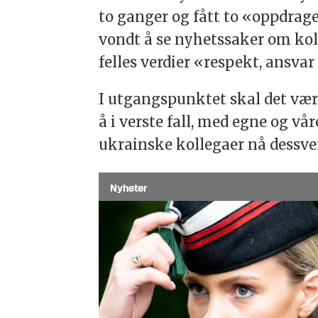
to ganger og fått to «oppdragels
vondt å se nyhetssaker om kol
felles verdier «respekt, ansva
I utgangspunktet skal det være
å i verste fall, med egne og vår
ukrainske kollegaer nå dessver
Nyheter