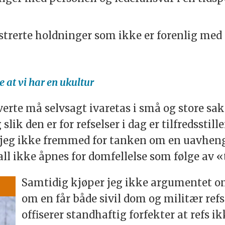
trerte holdninger som ikke er forenlig med 
 at vi har en ukultur
verte må selvsagt ivaretas i små og store sak
ik den er for refselser i dag er tilfredsstil
r jeg ikke fremmed for tanken om en uavheng
all ikke åpnes for domfellelse som følge av «
Samtidig kjøper jeg ikke argumentet om
om en får både sivil dom og militær refs e
offiserer standhaftig forfekter at refs i