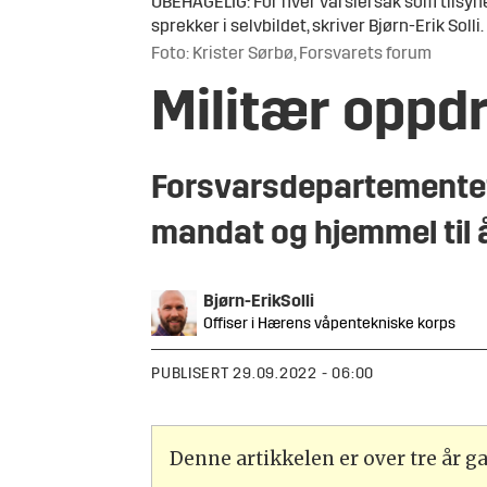
UBEHAGELIG: For hver varslersak som tilsynel
sprekker i selvbildet, skriver Bjørn-Erik Solli.
Foto: Krister Sørbø, Forsvarets forum
Militær oppdr
Forsvarsdepartementet 
mandat og hjemmel til å
Bjørn-Erik
Solli
Offiser i Hærens våpentekniske korps
PUBLISERT
29.09.2022 - 06:00
Denne artikkelen er over tre år 