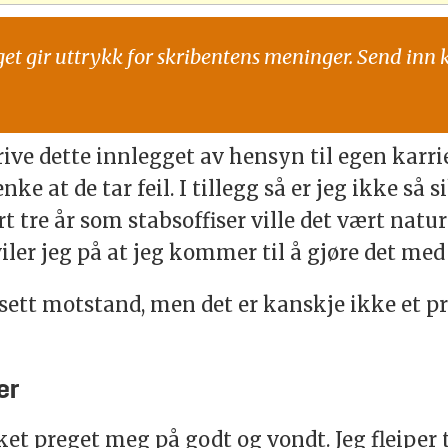
get gir uttrykk for skribentens meninger. Send inn 
ive dette innlegget av hensyn til egen karrie
nke at de tar feil. I tillegg så er jeg ikke så 
art tre år som stabsoffiser ville det vært natu
viler jeg på at jeg kommer til å gjøre det med 
sett motstand, men det er kanskje ikke et 
er
ket preget meg på godt og vondt. Jeg fleiper 