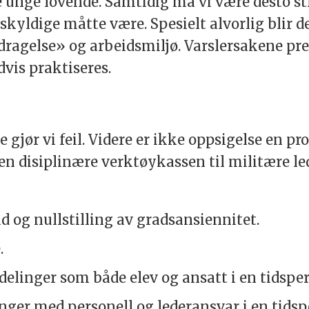
unge lovende. Samtidig må vi være desto st
 skyldige måtte være. Spesielt alvorlig blir d
dragelse» og arbeidsmiljø. Varslersakene pres
dvis praktiseres.
 gjør vi feil. Videre er ikke oppsigelse en pr
den disiplinære verktøykassen til militære led
d og nullstilling av gradsansiennitet.
.
linger som både elev og ansatt i en tidsper
nger med personell og lederansvar i en tidsp