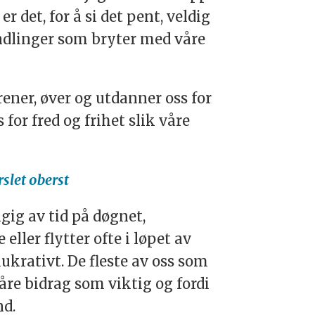
r det, for å si det pent, veldig
ndlinger som bryter med våre
ener, øver og utdanner oss for
 for fred og frihet slik våre
let oberst
ig av tid på døgnet,
eller flytter ofte i løpet av
 lukrativt. De
fleste
av oss som
 våre bidrag som viktig og fordi
nd.