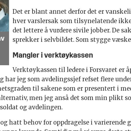
Det er blant annet derfor det er vanskeli
hver varslersak som tilsynelatende ikke 
det lettere å vurdere sivile jobber. De 
av
sprekker i selvbildet. Som stygge væsk
Mangler i verktøykassen
Verktøykassen til ledere i Forsvaret er 
ig har jeg som avdelingssjef refset flere unde
etsgraden til sakene som er presentert i medi
alternativ, men jeg anså det som min plikt s
soldat og avdelingen.
og hatt behov for oppdragelse i varierende g