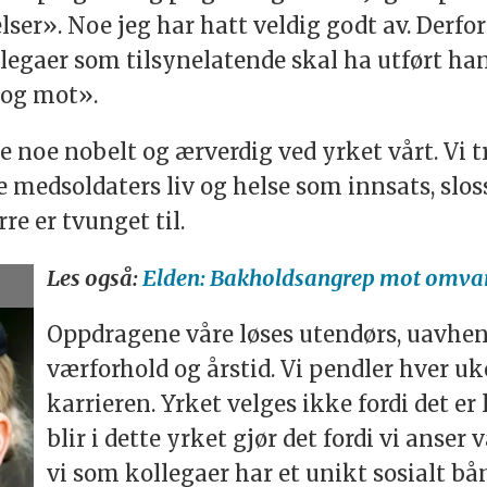
er». Noe jeg har hatt veldig godt av. Derfor e
legaer som tilsynelatende skal ha utført ha
r og mot».
 noe nobelt og ærverdig ved yrket vårt. Vi tr
e medsoldaters liv og helse som innsats, sloss
re er tvunget til.
Les også:
Elden: Bakholdsangrep mot omvars
Oppdragene våre løses utendørs, uavheng
værforhold og årstid. Vi pendler hver uke 
karrieren. Yrket velges ikke fordi det er
blir i dette yrket gjør det fordi vi anser
vi som kollegaer har et unikt sosialt bå