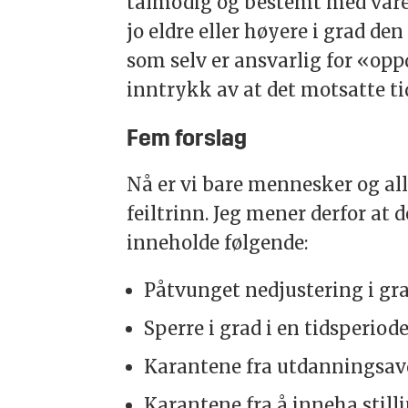
tålmodig og bestemt med våre 
jo eldre eller høyere i grad den
som selv er ansvarlig for «opp
inntrykk av at det motsatte ti
Fem forslag
Nå er vi bare mennesker og alle
feiltrinn. Jeg mener derfor at 
inneholde følgende:
Påtvunget nedjustering i gra
Sperre i grad i en tidsperiode
Karantene fra utdanningsavde
Karantene fra å inneha stilli