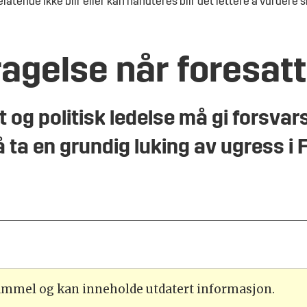
atende ikke blir eller kan håndteres blir det lettere å vurdere 
agelse når foresatt
og politisk ledelse må gi forsvar
 ta en grundig luking av ugress i 
gammel og kan inneholde utdatert informasjon.