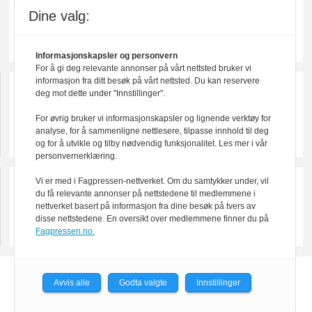
Dine valg:
Informasjonskapsler og personvern
For å gi deg relevante annonser på vårt nettsted bruker vi
informasjon fra ditt besøk på vårt nettsted. Du kan reservere
deg mot dette under "Innstillinger".
For øvrig bruker vi informasjonskapsler og lignende verktøy for
analyse, for å sammenligne nettlesere, tilpasse innhold til deg
og for å utvikle og tilby nødvendig funksjonalitet. Les mer i vår
personvernerklæring.
Vi er med i Fagpressen-nettverket. Om du samtykker under, vil
du få relevante annonser på nettstedene til medlemmene i
nettverket basert på informasjon fra dine besøk på tvers av
disse nettstedene. En oversikt over medlemmene finner du på
Fagpressen.no.
Powered by Labrador CMS
Avvis alle
Godta valgte
Innstillinger