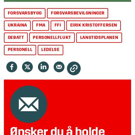
FORSVARSBYGG
FORSVARSBEVILGNINGER
UKRAINA
FMA
FFI
EIRIK KRISTOFFERSEN
DEBATT
PERSONELLFLUKT
LANGTIDSPLANEN
PERSONELL
LEDELSE
Ønsker du å holde