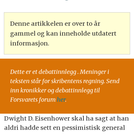
Denne artikkelen er over to år
gammel og kan inneholde utdatert
informasjon.
Dette er et debattinnlegg . Meninger i
teksten står for skribentens regning. Send
inn kronikker og debattinnlegg til
Forsvarets forum
her
.
Dwight D. Eisenhower skal ha sagt at han
aldri hadde sett en pessimistisk general