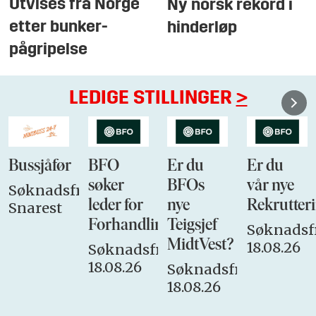
Utvises fra Norge
Ny norsk rekord i
etter bunker-
hinderløp
pågripelse
LEDIGE STILLINGER
>
Bussjåfør
BFO
Er du
Er du
søker
BFOs
vår nye
Søknadsfrist:
leder for
nye
Rekrutteri
Snarest
Forhandlingsutvalget
Teigsjef
Søknadsfr
MidtVest?
18.08.26
Søknadsfrist:
18.08.26
Søknadsfrist:
18.08.26