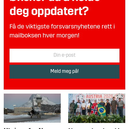
deg oppdatert?
Få de viktigste forsvarsnyhetene rett i
mailboksen hver morgen!