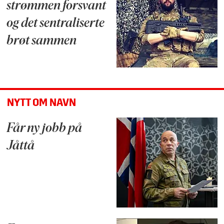
strømmen forsvant
og det sentraliserte
brøt sammen
NYTT OM NAVN
Får ny jobb på
Jåttå