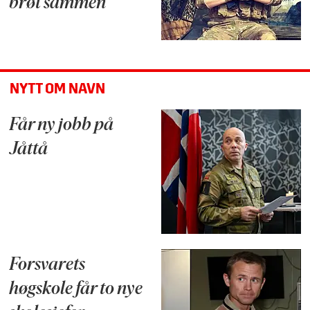
brøt sammen
NYTT OM NAVN
Får ny jobb på
Jåttå
Forsvarets
høgskole får to nye