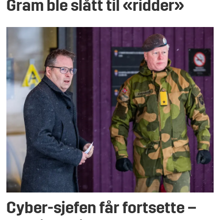
Gram ble slått til «ridder»
Cyber-sjefen får fortsette –