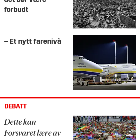
det bør være
forbudt
– Et nytt farenivå
DEBATT
Dette kan
Forsvaret lære av