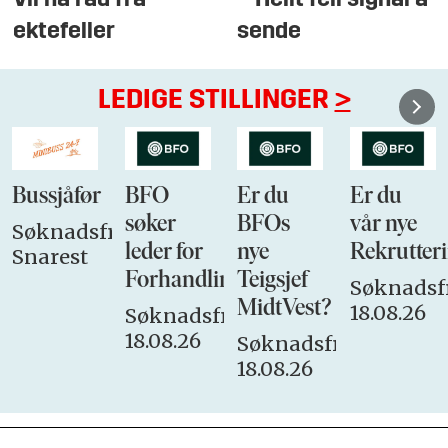
– Heilt feil signal å
ektefeller
sende
LEDIGE STILLINGER
>
Bussjåfør
BFO
Er du
Er du
søker
BFOs
vår nye
Søknadsfrist:
leder for
nye
Rekrutteri
Snarest
Forhandlingsutvalget
Teigsjef
Søknadsfr
MidtVest?
18.08.26
Søknadsfrist:
18.08.26
Søknadsfrist:
18.08.26