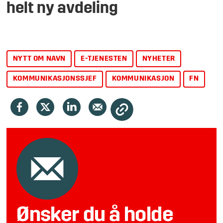
helt ny avdeling
NYTT OM NAVN
E-TJENESTEN
NYHETER
KOMMUNIKASJONSSJEF
KOMMUNIKASJON
FN
Ønsker du å holde