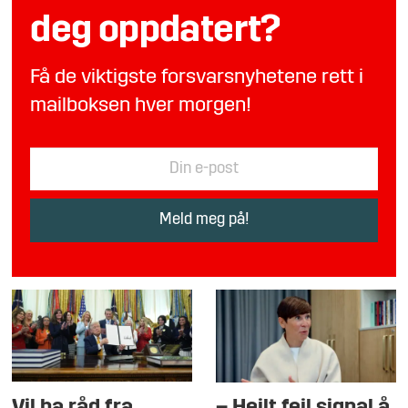
deg oppdatert?
Få de viktigste forsvarsnyhetene rett i
mailboksen hver morgen!
Vil ha råd fra