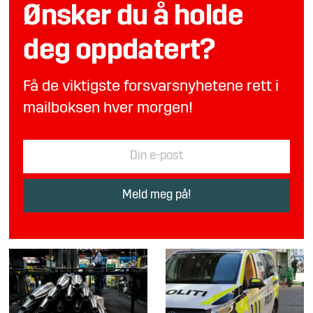
Ønsker du å holde
deg oppdatert?
Få de viktigste forsvarsnyhetene rett i
mailboksen hver morgen!