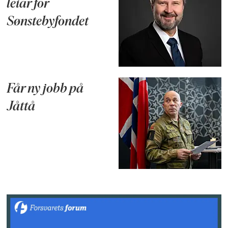
leiar for
Sønstebyfondet
Får ny jobb på
Jåttå