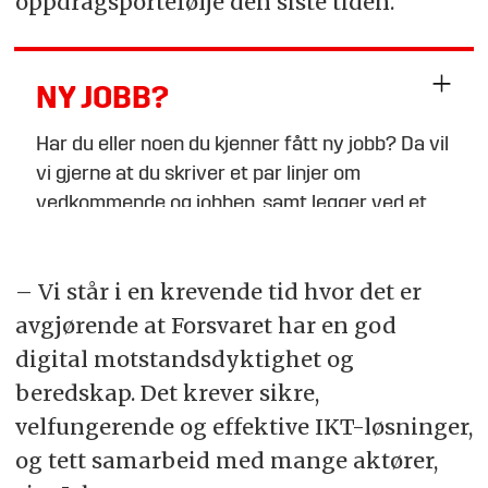
oppdragsportefølje den siste tiden.
NY JOBB?
Har du eller noen du kjenner fått ny jobb? Da vil
vi gjerne at du skriver et par linjer om
vedkommende og jobben, samt legger ved et
bilde i breddeformat, og sender til
tips@fofo.no
– Vi står i en krevende tid hvor det er
avgjørende at Forsvaret har en god
Merk gjerne emnefeltet med «Nytt om navn»
digital motstandsdyktighet og
beredskap. Det krever sikre,
velfungerende og effektive IKT-løsninger,
og tett samarbeid med mange aktører,