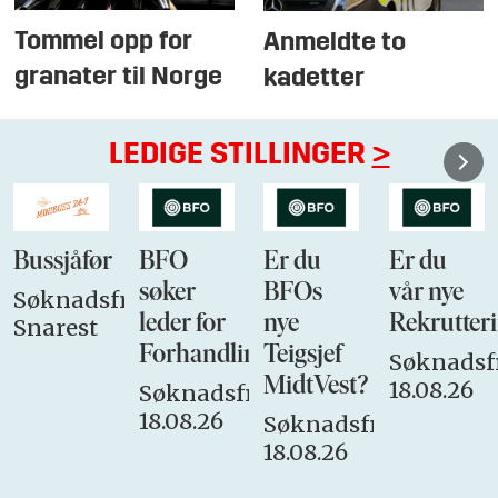
Tommel opp for
Anmeldte to
granater til Norge
kadetter
LEDIGE STILLINGER
>
Bussjåfør
BFO
Er du
Er du
søker
BFOs
vår nye
Søknadsfrist:
leder for
nye
Rekrutteri
Snarest
Forhandlingsutvalget
Teigsjef
Søknadsfr
MidtVest?
18.08.26
Søknadsfrist:
18.08.26
Søknadsfrist:
18.08.26