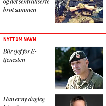
og det sentraliserte
brøt sammen
NYTT OM NAVN
Blir sjef for E-
tjenesten
Han er ny dagleg