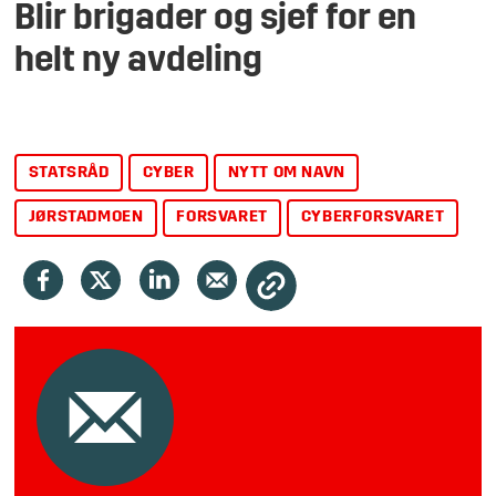
Blir brigader og sjef for en
helt ny avdeling
STATSRÅD
CYBER
NYTT OM NAVN
JØRSTADMOEN
FORSVARET
CYBERFORSVARET