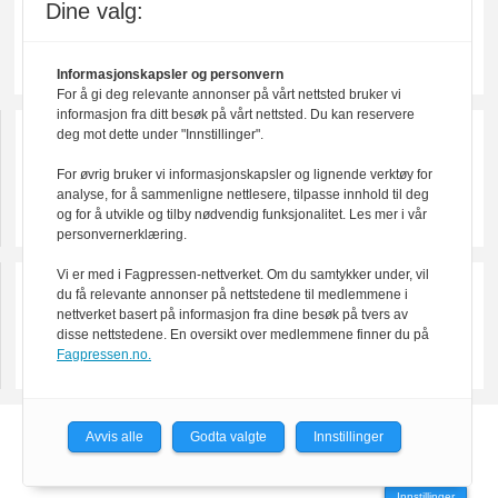
Dine valg:
Informasjonskapsler og personvern
For å gi deg relevante annonser på vårt nettsted bruker vi
informasjon fra ditt besøk på vårt nettsted. Du kan reservere
deg mot dette under "Innstillinger".
For øvrig bruker vi informasjonskapsler og lignende verktøy for
analyse, for å sammenligne nettlesere, tilpasse innhold til deg
og for å utvikle og tilby nødvendig funksjonalitet. Les mer i vår
personvernerklæring.
Vi er med i Fagpressen-nettverket. Om du samtykker under, vil
du få relevante annonser på nettstedene til medlemmene i
nettverket basert på informasjon fra dine besøk på tvers av
disse nettstedene. En oversikt over medlemmene finner du på
Fagpressen.no.
Avvis alle
Godta valgte
Innstillinger
Powered by Labrador CMS
Innstillinger