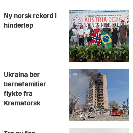
Ny norsk rekord i
hinderløp
Ukraina ber
barnefamilier
flykte fra
Kramatorsk