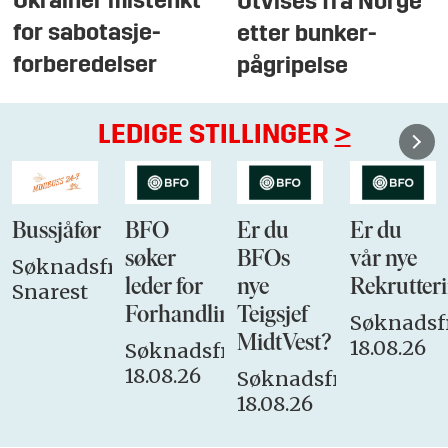
Ukrainer mistenkt
Utvises fra Norge
for sabotasje-
etter bunker-
forberedelser
pågripelse
LEDIGE STILLINGER
>
Bussjåfør
BFO
Er du
Er du
søker
BFOs
vår nye
Søknadsfrist:
leder for
nye
Rekrutteri
Snarest
Forhandlingsutvalget
Teigsjef
Søknadsfr
MidtVest?
18.08.26
Søknadsfrist:
18.08.26
Søknadsfrist:
18.08.26