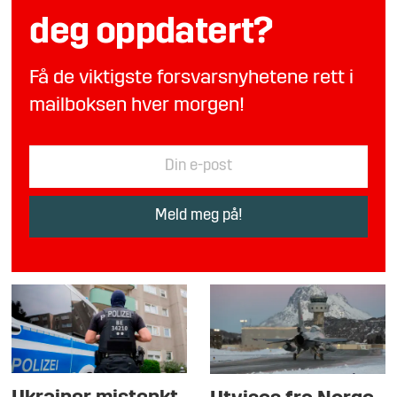
deg oppdatert?
Få de viktigste forsvarsnyhetene rett i
mailboksen hver morgen!