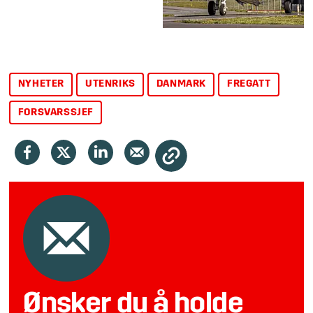
NYHETER
UTENRIKS
DANMARK
FREGATT
FORSVARSSJEF
Ønsker du å holde