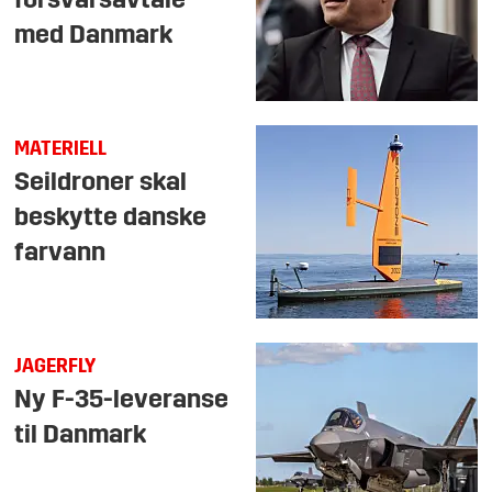
forsvarsavtale
med Danmark
MATERIELL
Seildroner skal
beskytte danske
farvann
JAGERFLY
Ny F-35-le­ve­ran­se
til Danmark