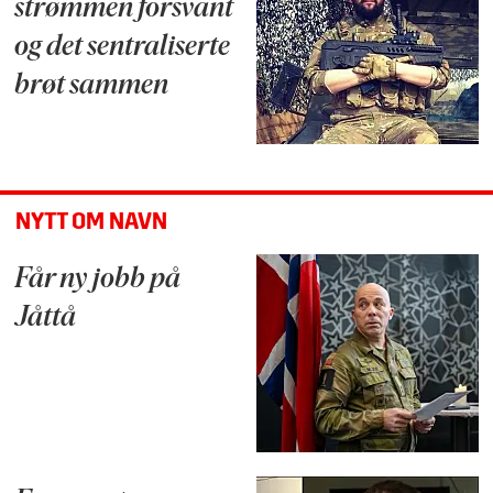
strømmen forsvant
og det sentraliserte
brøt sammen
NYTT OM NAVN
Får ny jobb på
Jåttå