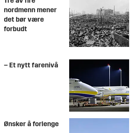
Tre av fire
nordmenn mener
det bør være
forbudt
– Et nytt farenivå
Ønsker å forlenge