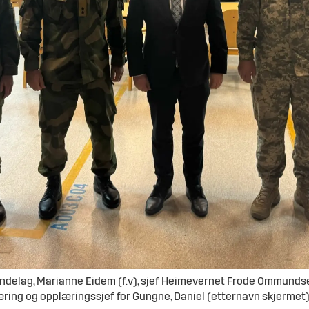
ndelag, Marianne Eidem (f.v), sjef Heimevernet Frode Ommundsen,
æring og opplæringssjef for Gungne, Daniel (etternavn skjermet)