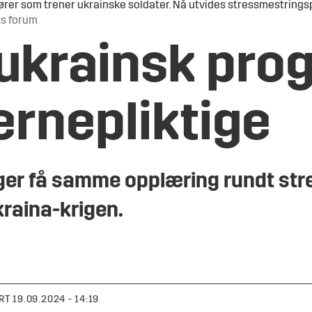
tører som trener ukrainske soldater. Nå utvides stressmestring
ts forum
 ukrainsk prog
ernepliktige
nger få samme opplæring rundt st
kraina-krigen.
RT
19.09.2024 - 14:19