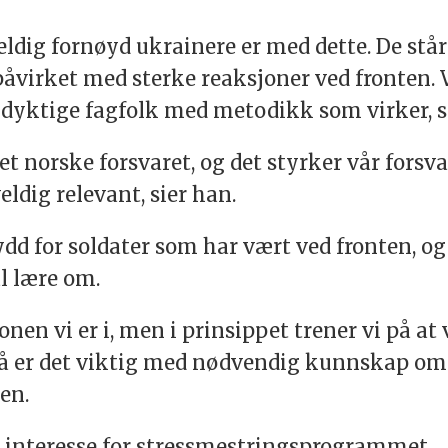
eldig fornøyd ukrainere er med dette. De står i
påvirket med sterke reaksjoner ved fronten. V
ra dyktige fagfolk med metodikk som virker, 
det norske forsvaret, og det styrker vår forsv
ldig relevant, sier han.
dd for soldater som har vært ved fronten, og
l lære om.
onen vi er i, men i prinsippet trener vi på at v
 så er det viktig med nødvendig kunnskap om 
ren.
t interesse for stressmestringsprogrammet.