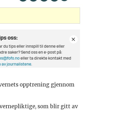
ips oss:
r du tips eller innspill til denne eller
dre saker? Send oss en e-post på:
ps@fofo.no
eller ta direkte kontakt med
 av journalistene
.
evernets opptrening gjennom
ernepliktige, som blir gitt av