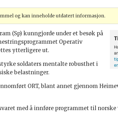
gammel og kan inneholde utdatert informasjon.
Gram (Sp) kunngjorde under et besøk på
T
smestringsprogrammet Operativ
Ha
ttes ytterligere ut.
an
ti
styrke soldaters mentalte robusthet i
en
siske belastninger.
jennomført ORT, blant annet gjennom Heim
svaret med å innføre programmet til norske v