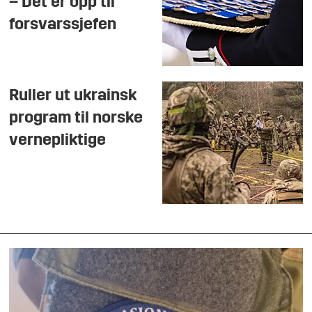
– Det er opp til
forsvarssjefen
Ruller ut ukrainsk
program til norske
vernepliktige