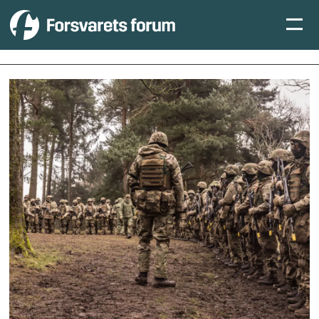
Tag:
operasjon
gungne