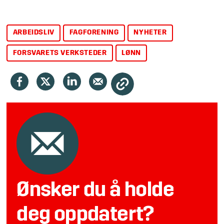
ARBEIDSLIV
FAGFORENING
NYHETER
FORSVARETS VERKSTEDER
LØNN
Ønsker du å holde
deg oppdatert?