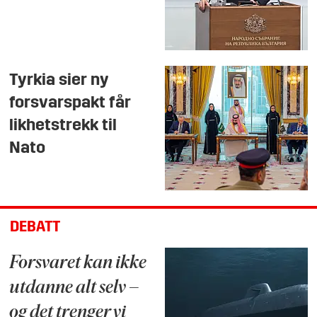
Tyrkia sier ny
forsvarspakt får
likhetstrekk til
Nato
DEBATT
Forsvaret kan ikke
utdanne alt selv –
og det trenger vi