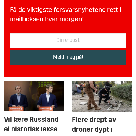
Få de viktigste forsvarsnyhetene rett i
mailboksen hver morgen!
Vil lære Russland
Flere drept av
ei historisk lekse
droner dypt i