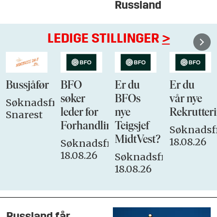
Russland
LEDIGE STILLINGER
>
Bussjåfør
BFO
Er du
Er du
søker
BFOs
vår nye
Søknadsfrist:
leder for
nye
Rekrutteri
Snarest
Forhandlingsutvalget
Teigsjef
Søknadsfr
MidtVest?
18.08.26
Søknadsfrist:
18.08.26
Søknadsfrist:
18.08.26