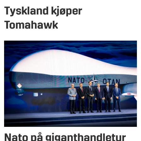
Tyskland kjøper
Tomahawk
Nato på giganthandletur