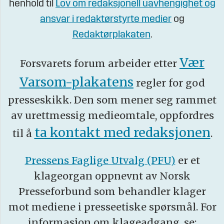
henhold til
Lov om redaksjonell uavhengighet og
ansvar i redaktørstyrte medier
og
Redaktørplakaten
.
Vær
Forsvarets forum arbeider etter
Varsom-plakatens
regler for god
presseskikk. Den som mener seg rammet
av urettmessig medieomtale, oppfordres
ta kontakt med redaksjonen
til å
.
Pressens Faglige Utvalg (PFU)
er et
klageorgan oppnevnt av Norsk
Presseforbund som behandler klager
mot mediene i presseetiske spørsmål. For
informasjon om klageadgang, se: