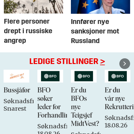
Flere personer
Innfører nye
drept i russiske
sanksjoner mot
angrep
Russland
LEDIGE STILLINGER
>
Bussjåfør
BFO
Er du
Er du
søker
BFOs
vår nye
Søknadsfrist:
leder for
nye
Rekrutteri
Snarest
Forhandlingsutvalget
Teigsjef
Søknadsfr
MidtVest?
18.08.26
Søknadsfrist:
18.08.26