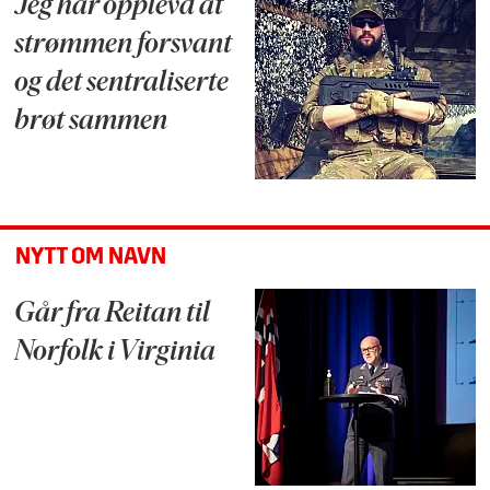
Jeg har opplevd at
strømmen forsvant
og det sentraliserte
brøt sammen
NYTT OM NAVN
Går fra Reitan til
Norfolk i Virginia