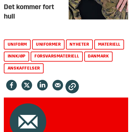
Det kommer fort
hull
UNIFORM
UNIFORMER
NYHETER
MATERIELL
INNKJØP
FORSVARSMATERIELL
DANMARK
ANSKAFFELSER