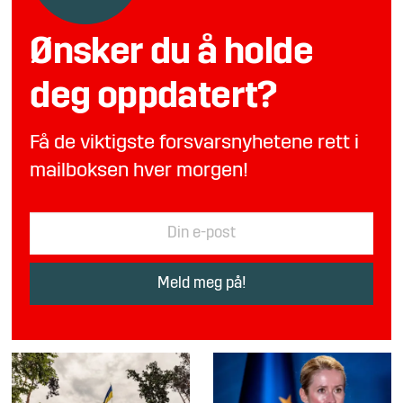
Ønsker du å holde
deg oppdatert?
Få de viktigste forsvarsnyhetene rett i
mailboksen hver morgen!