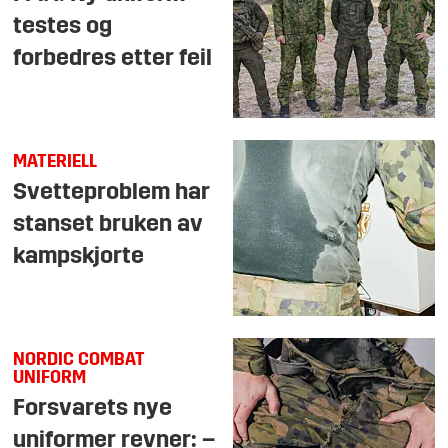
testes og
forbedres etter feil
MATERIELL
Svetteproblem har
stanset bruken av
kampskjorte
NORDIC COMBAT
UNIFORM
Forsvarets nye
uniformer revner: –