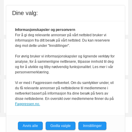
Dine valg:
Informasjonskapsler og personvern
For å gi deg relevante annonser på vårt nettsted bruker vi
informasjon fra ditt besøk på vårt nettsted. Du kan reservere
deg mot dette under "Innstillinger".
For øvrig bruker vi informasjonskapsler og lignende verktøy for
analyse, for å sammenligne nettlesere, tilpasse innhold til deg
og for å utvikle og tilby nødvendig funksjonalitet. Les mer i vår
personvernerklæring.
Vi er med i Fagpressen-nettverket. Om du samtykker under, vil
du få relevante annonser på nettstedene til medlemmene i
nettverket basert på informasjon fra dine besøk på tvers av
disse nettstedene. En oversikt over medlemmene finner du på
Fagpressen.no.
Avvis alle
Godta valgte
Innstillinger
Powered by Labrador CMS