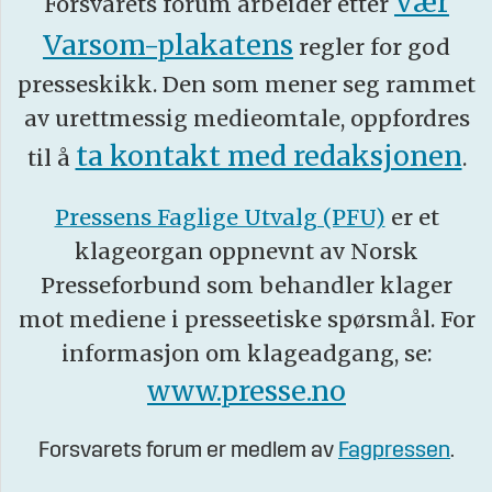
Vær
Forsvarets forum arbeider etter
Varsom-plakatens
regler for god
presseskikk. Den som mener seg rammet
av urettmessig medieomtale, oppfordres
ta kontakt med redaksjonen
til å
.
Pressens Faglige Utvalg (PFU)
er et
klageorgan oppnevnt av Norsk
Presseforbund som behandler klager
mot mediene i presseetiske spørsmål. For
informasjon om klageadgang, se:
www.presse.no
Forsvarets forum er medlem av
Fagpressen
.