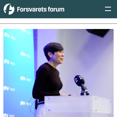
Tag:
ine
eriksen
søreide