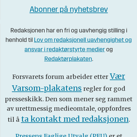
Abonner på nyhetsbrev
Redaksjonen har en fri og uavhengig stilling i
henhold til
Lov om redaksjonell uavhengighet og
ansvar i redaktørstyrte medier
og
Redaktørplakaten
.
Vær
Forsvarets forum arbeider etter
Varsom-plakatens
regler for god
presseskikk. Den som mener seg rammet
av urettmessig medieomtale, oppfordres
ta kontakt med redaksjonen
til å
.
Pressens Faglige Utvalg (PFU)
er et