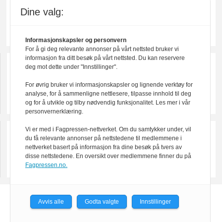
Dine valg:
Informasjonskapsler og personvern
For å gi deg relevante annonser på vårt nettsted bruker vi
informasjon fra ditt besøk på vårt nettsted. Du kan reservere
deg mot dette under "Innstillinger".
For øvrig bruker vi informasjonskapsler og lignende verktøy for
analyse, for å sammenligne nettlesere, tilpasse innhold til deg
og for å utvikle og tilby nødvendig funksjonalitet. Les mer i vår
personvernerklæring.
Vi er med i Fagpressen-nettverket. Om du samtykker under, vil
du få relevante annonser på nettstedene til medlemmene i
nettverket basert på informasjon fra dine besøk på tvers av
disse nettstedene. En oversikt over medlemmene finner du på
Fagpressen.no.
Powered by Labrador CMS
Avvis alle
Godta valgte
Innstillinger