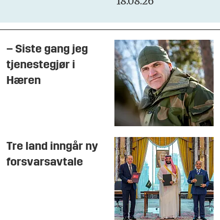
18.08.26
– Siste gang jeg
tjenestegjør i
Hæren
Tre land inngår ny
forsvarsavtale