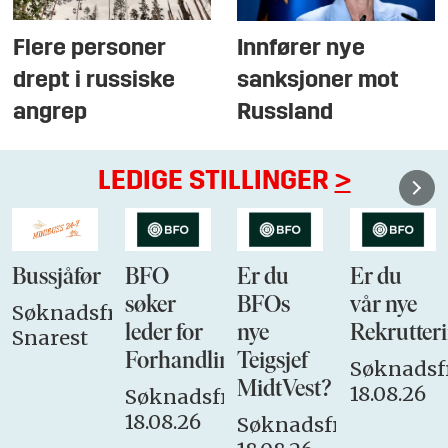
kriterier som skulle avgjøre om de
Flere personer
Innfører nye
kvalifiserte til å være offiserer eller
spesialister. De som ifølge Forsvaret ikke
drept i russiske
sanksjoner mot
gjorde dette, skulle konverteres til
angrep
Russland
spesialistkorpset. Mer enn 5000 ansatte
som tidligere hadde offisersgrad har
LEDIGE STILLINGER
>
konvertert frivillig, mens 86 personer har
blitt konvertert mot sin vilje.
Bussjåfør
BFO
Er du
Er du
søker
BFOs
vår nye
Søknadsfrist:
leder for
nye
Rekrutteri
Snarest
Forhandlingsutvalget
Teigsjef
Søknadsfr
MidtVest?
18.08.26
Søknadsfrist:
18.08.26
Søknadsfrist: