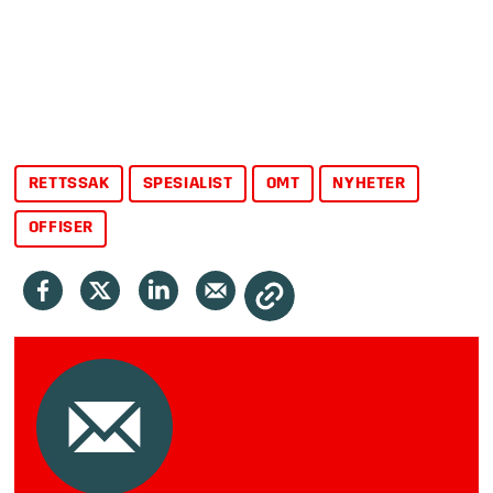
spesialister (OR).
I den gamle enhetsbefalsordningen var
militært personell hovedsaklig ansatt som
yrkesbefal (til pensjonsalder 60 år),
avdelingsbefal (til 35 år) eller som
RETTSSAK
SPESIALIST
OMT
NYHETER
kontraktsbefal på kortere kontrakter. Ved
normalopprykk etter
OFFISER
sersjant/kvartermester ble man offiser med
grad fenrik, løytnant (kapteinløytnant i
Sjøforsvaret), major (orlogskaptein i
Sjøforsvaret), og så videre. Det fantes
ingen «sersjantgrader» over graden
sersjant, slik som det gjør i dag. Uavhengig
av disse gradene, var det likevel et skille
mellom dem som var
utdannet offiser
ved
krigsskolene, og dem som hadde befalsskole