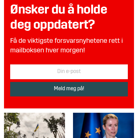
Ønsker du å holde
deg oppdatert?
Få de viktigste forsvarsnyhetene rett i
mailboksen hver morgen!