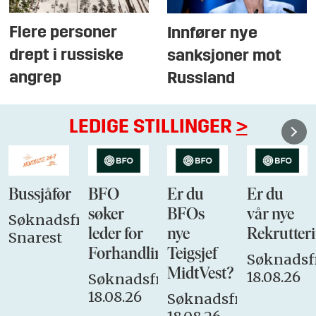
Flere personer
Innfører nye
drept i russiske
sanksjoner mot
angrep
Russland
LEDIGE STILLINGER
>
Bussjåfør
BFO
Er du
Er du
søker
BFOs
vår nye
Søknadsfrist:
leder for
nye
Rekrutteri
Snarest
Forhandlingsutvalget
Teigsjef
Søknadsfr
MidtVest?
18.08.26
Søknadsfrist:
18.08.26
Søknadsfrist: