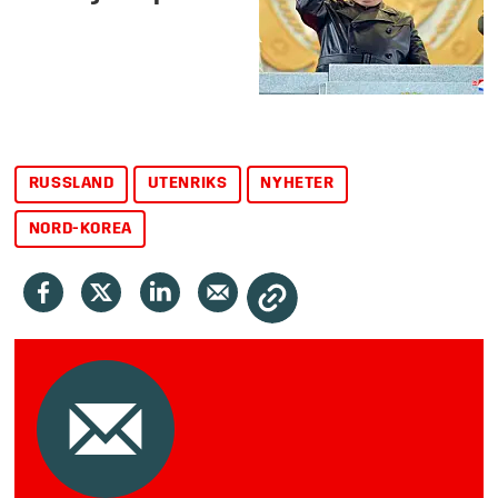
RUSSLAND
UTENRIKS
NYHETER
NORD-KOREA