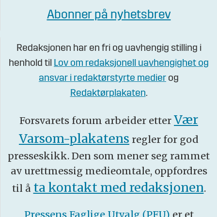
Abonner på nyhetsbrev
Redaksjonen har en fri og uavhengig stilling i
henhold til
Lov om redaksjonell uavhengighet og
ansvar i redaktørstyrte medier
og
Redaktørplakaten
.
Vær
Forsvarets forum arbeider etter
Varsom-plakatens
regler for god
presseskikk. Den som mener seg rammet
av urettmessig medieomtale, oppfordres
ta kontakt med redaksjonen
til å
.
Pressens Faglige Utvalg (PFU)
er et