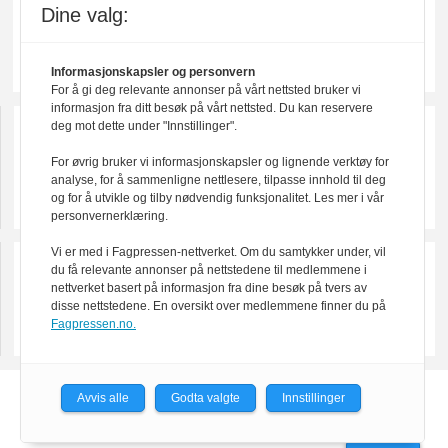
Dine valg:
Informasjonskapsler og personvern
For å gi deg relevante annonser på vårt nettsted bruker vi
informasjon fra ditt besøk på vårt nettsted. Du kan reservere
deg mot dette under "Innstillinger".
For øvrig bruker vi informasjonskapsler og lignende verktøy for
analyse, for å sammenligne nettlesere, tilpasse innhold til deg
og for å utvikle og tilby nødvendig funksjonalitet. Les mer i vår
personvernerklæring.
Vi er med i Fagpressen-nettverket. Om du samtykker under, vil
du få relevante annonser på nettstedene til medlemmene i
nettverket basert på informasjon fra dine besøk på tvers av
disse nettstedene. En oversikt over medlemmene finner du på
Fagpressen.no.
Avvis alle
Godta valgte
Innstillinger
Powered by Labrador CMS