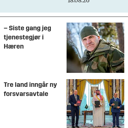
18.08.26
– Siste gang jeg
tjenestegjør i
Hæren
Tre land inngår ny
forsvarsavtale