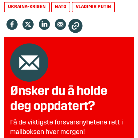
UKRAINA-KRIGEN
NATO
VLADIMIR PUTIN
Ønsker du å holde
deg oppdatert?
Få de viktigste forsvarsnyhetene rett i
mailboksen hver morgen!