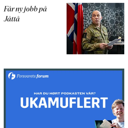
Får ny jobb på
Jåttå