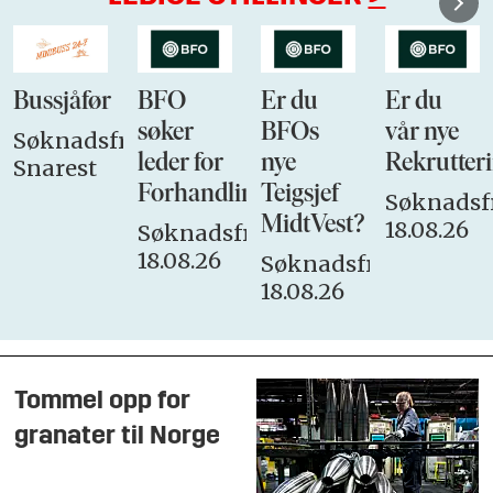
Bussjåfør
BFO
Er du
Er du
søker
BFOs
vår nye
Søknadsfrist:
leder for
nye
Rekrutteri
Snarest
Forhandlingsutvalget
Teigsjef
Søknadsfr
MidtVest?
18.08.26
Søknadsfrist:
18.08.26
Søknadsfrist:
18.08.26
Tommel opp for
granater til Norge