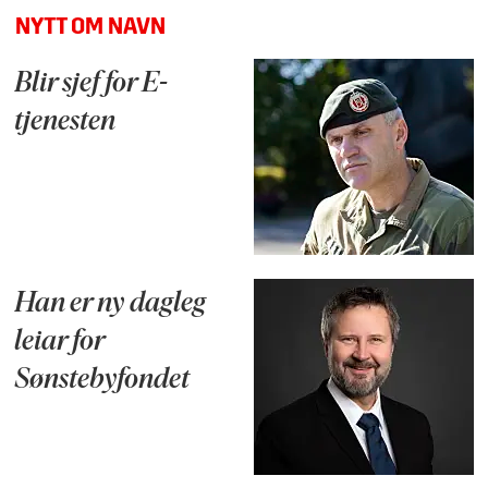
NYTT OM NAVN
Blir sjef for E-
tjenesten
Han er ny dagleg
leiar for
Sønstebyfondet