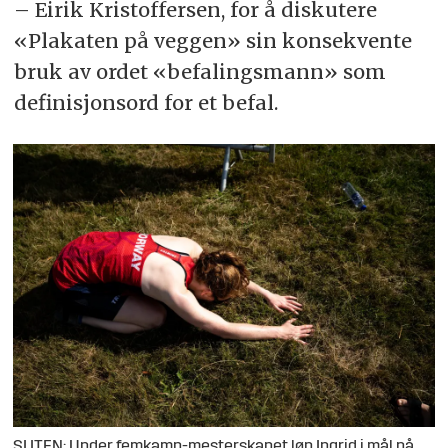
– Eirik Kristoffersen, for å diskutere
«Plakaten på veggen» sin konsekvente
bruk av ordet «befalingsmann» som
definisjonsord for et befal.
SLITEN: Under femkamp-mesterskapet løp Ingrid i mål på