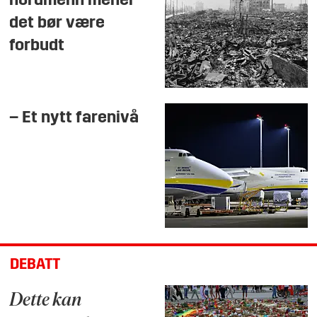
nordmenn mener
det bør være
forbudt
– Et nytt farenivå
DEBATT
Dette kan