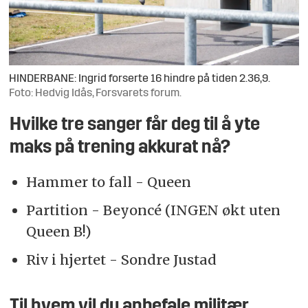
HINDERBANE: Ingrid forserte 16 hindre på tiden 2.36,9.
Foto: Hedvig Idås, Forsvarets forum.
Hvilke tre sanger får deg til å yte
maks på trening akkurat nå?
Hammer to fall - Queen
Partition - Beyoncé (INGEN økt uten
Queen B!)
Riv i hjertet - Sondre Justad
Til hvem vil du anbefale militær