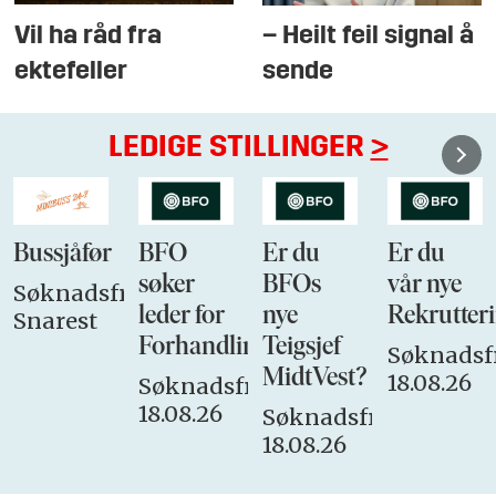
Vil ha råd fra
– Heilt feil signal å
ektefeller
sende
LEDIGE STILLINGER
>
Bussjåfør
BFO
Er du
Er du
søker
BFOs
vår nye
Søknadsfrist:
leder for
nye
Rekrutteri
Snarest
Forhandlingsutvalget
Teigsjef
Søknadsfr
MidtVest?
18.08.26
Søknadsfrist:
18.08.26
Søknadsfrist:
18.08.26