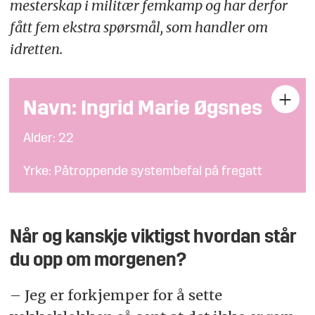
mesterskap i militær femkamp og har derfor
fått fem ekstra spørsmål, som handler om
idretten.
Navn: Ingrid Marie Øgsnes
Alder: 22
Yrke: Påtroppende systembefal på fregatt
Sted: Bergen
Når og kanskje viktigst hvordan står
du opp om morgenen?
– Jeg er forkjemper for å sette