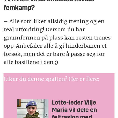
femkamp?
– Alle som liker allsidig trening og en
real utfordring! Dersom du har
grunnformen på plass kan resten trenes
opp. Anbefaler alle å gi hinderbanen et
forsøk, men det er bare å passe seg for
alle basillene i den ;)
Liker du denne spalten? Her er flere:
Lotte-leder Vilje
Maria vil dele en
feltrasjon med