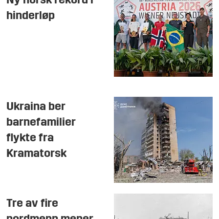
Ny norsk rekord i
hinderløp
Ukraina ber
barnefamilier
flykte fra
Kramatorsk
Tre av fire