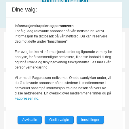
About us in English
Dine valg:
Design by Nordström Design
Informasjonskapsler og personvern
For å gi deg relevante annonser på vårt nettsted bruker vi
informasjon fra ditt besøk på vårt nettsted. Du kan reservere
deg mot dette under "Innstillinger".
For øvrig bruker vi informasjonskapsler og lignende verktøy for
analyse, for å sammenligne nettlesere, tilpasse innhold til deg
og for å utvikle og tilby nødvendig funksjonalitet. Les mer i vår
personvernerklæring.
Vi er med i Fagpressen-nettverket. Om du samtykker under, vil
du få relevante annonser på nettstedene til medlemmene i
nettverket basert på informasjon fra dine besøk på tvers av
disse nettstedene. En oversikt over medlemmene finner du på
Fagpressen.no.
Avvis alle
Godta valgte
Innstillinger