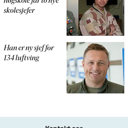
høgskole får to nye
skolesjefer
Han er ny sjef for
134 luftving