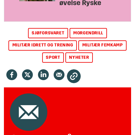
øvelse Ryske
SJØFORSVARET
MORGENDRILL
MILITÆR IDRETT OG TRENING
MILITÆR FEMKAMP
SPORT
NYHETER