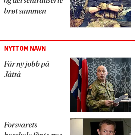
og det sentraliserte
brøt sammen
NYTT OM NAVN
Får ny jobb på
Jåttå
Forsvarets