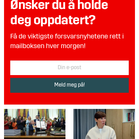
Ønsker du å holde
deg oppdatert?
Få de viktigste forsvarsnyhetene rett i
mailboksen hver morgen!