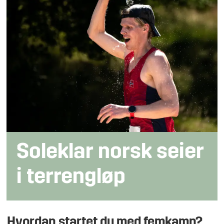
Soleklar norsk seier
i terrengløp
Hvordan startet du med femkamp?