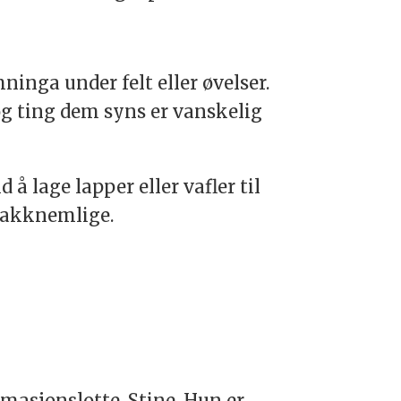
ninga under felt eller øvelser.
og ting dem syns er vanskelig
 å lage lapper eller vafler til
g takknemlige.
?
masjonslotte, Stine. Hun er