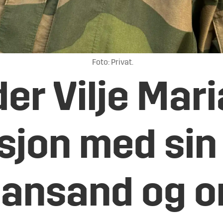
Foto: Privat.
er Vilje Mari
asjon med sin
tiansand og 