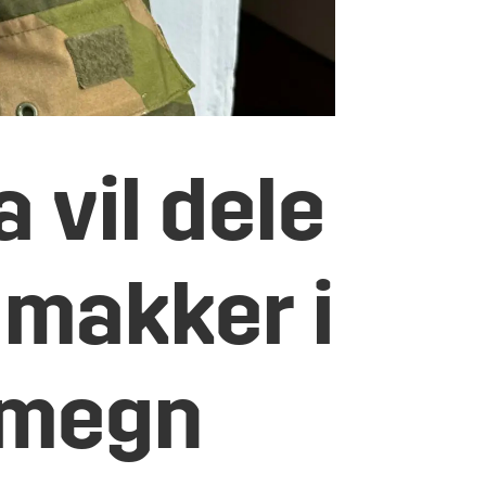
a vil dele
 makker i
omegn