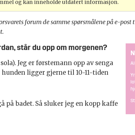
ammel og kan inneholde utdatert informasjon.
Forsvarets forum de samme spørsmålene på e-post t
t.
vordan, står du opp om morgenen?
N
d sola). Jeg er førstemann opp av senga
Al
unden ligger gjerne til 10-11-tiden
Yr
lo
h
St
 gå på badet. Så sluker jeg en kopp kaffe