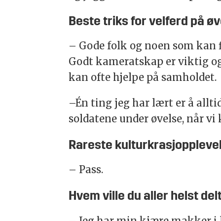
Beste triks for velferd på ø
– Gode folk og noen som kan fl
Godt kameratskap er viktig og
kan ofte hjelpe på samholdet.
–Én ting jeg har lært er å allti
soldatene under øvelse, når vi
Rareste kulturkrasjoppleve
– Pass.
Hvem ville du aller helst de
– Jeg har min kjære makker i 