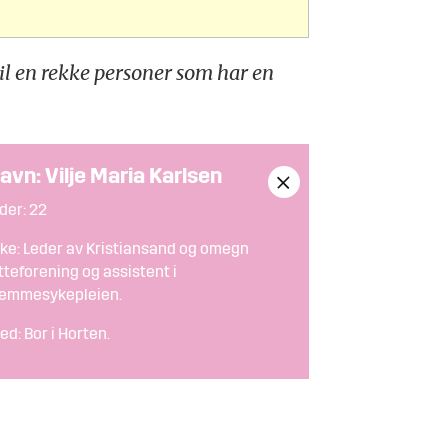
il en rekke personer som har en
avn: Vilje Maria Karlsen
der: 22
ke: Leder av Kristiansand og omegn
tteforening og assistent i
jemmesykepleien.
ed: Bor i Horten.