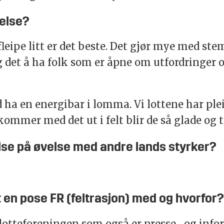
velse?
eipe litt er det beste. Det gjør mye med stem
 det å ha folk som er åpne om utfordringer 
d ha en energibar i lomma. Vi lottene har pleid
 kommer med det ut i felt blir de så glade o
lse på øvelse med andre lands styrker?
lt en pose FR (feltrasjon) med og hvorfor
lotteforeningen som også er presse- og infor