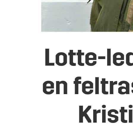
Lotte-led
en feltr
Kris