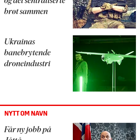
og det sentraliserte
brøt sammen
Ukrainas
banebrytende
droneindustri
NYTT OM NAVN
Får ny jobb på