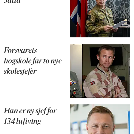
Jåttå
Forsvarets
høgskole får to nye
skolesjefer
Han er ny sjef for
134 luftving