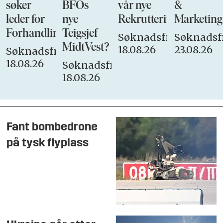
søker
BFOs
vår nye
&
leder for
nye
Rekrutteringsansvarli
Marketing
Forhandlingsutvalget
Teigsjef
Søknadsfrist:
Søknadsfr
MidtVest?
18.08.26
23.08.26
Søknadsfrist:
18.08.26
Søknadsfrist:
18.08.26
Fant bombedrone
på tysk flyplass