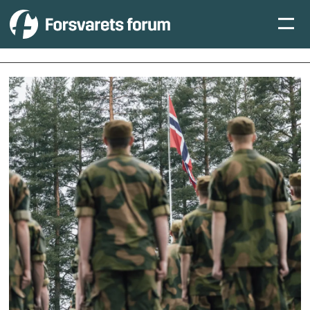
Tag:
kol