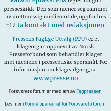
Varsom-plakatens
regler for god
presseskikk. Den som mener seg rammet
av urettmessig medieomtale, oppfordres
ta kontakt med redaksjonen
til å
.
Pressens Faglige Utvalg (PFU)
er et
klageorgan oppnevnt av Norsk
Presseforbund som behandler klager
mot mediene i presseetiske spørsmål. For
informasjon om klageadgang, se:
www.presse.no
Forsvarets forum er medlem av
Fagpressen
.
Les mer i
Formålsparagraf for Forsvarets forum
.