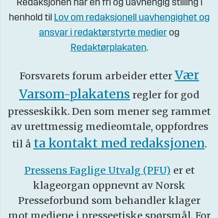
Redaksjonen har en fri og uavhengig stilling i
henhold til
Lov om redaksjonell uavhengighet og
ansvar i redaktørstyrte medier
og
Redaktørplakaten
.
Vær
Forsvarets forum arbeider etter
Varsom-plakatens
regler for god
presseskikk. Den som mener seg rammet
av urettmessig medieomtale, oppfordres
ta kontakt med redaksjonen
til å
.
Pressens Faglige Utvalg (PFU)
er et
klageorgan oppnevnt av Norsk
Presseforbund som behandler klager
mot mediene i presseetiske spørsmål. For