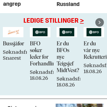
angrep
Russland
LEDIGE STILLINGER
>
Bussjåfør
BFO
Er du
Er du
søker
BFOs
vår nye
Søknadsfrist:
leder for
nye
Rekrutteri
Snarest
Forhandlingsutvalget
Teigsjef
Søknadsfr
MidtVest?
18.08.26
Søknadsfrist:
18.08.26
Søknadsfrist:
18.08.26