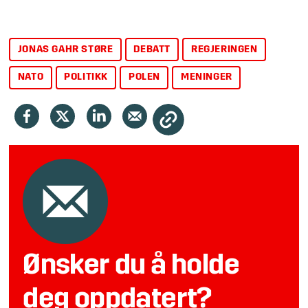
JONAS GAHR STØRE
DEBATT
REGJERINGEN
NATO
POLITIKK
POLEN
MENINGER
Ønsker du å holde
deg oppdatert?