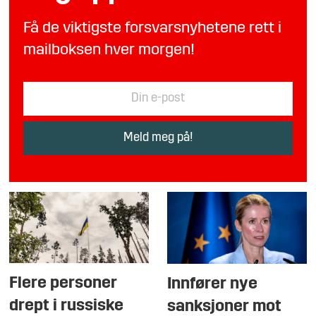
Få de viktigste forsvarsnyhetene rett i
mailboksen hver morgen!
Flere personer
Innfører nye
drept i russiske
sanksjoner mot