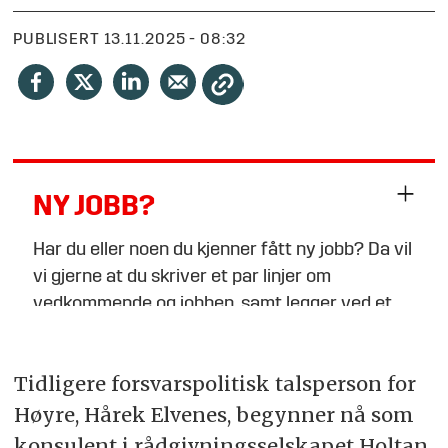
PUBLISERT
13.11.2025 - 08:32
NY JOBB?
Har du eller noen du kjenner fått ny jobb? Da vil
vi gjerne at du skriver et par linjer om
vedkommende og jobben, samt legger ved et
bilde i breddeformat, og sender til
tips@fofo.no
Tidligere forsvarspolitisk talsperson for
Høyre, Hårek Elvenes, begynner nå som
Merk gjerne emnefeltet med «Nytt om navn»
konsulent i rådgivningsselskapet Holtan