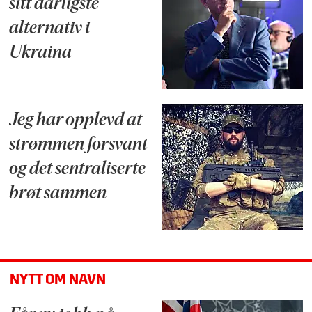
sitt dårligste
alternativ i
Ukraina
Jeg har opplevd at
strømmen forsvant
og det sentraliserte
brøt sammen
NYTT OM NAVN