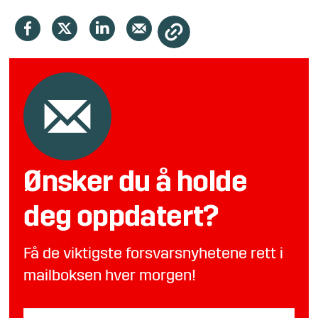
Ønsker du å holde
deg oppdatert?
Få de viktigste forsvarsnyhetene rett i
mailboksen hver morgen!