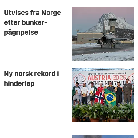
Utvises fra Norge
etter bunker-
pågripelse
Ny norsk rekord i
hinderløp