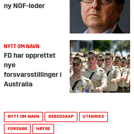
ny NOF-leder
NYTT OM NAVN
FD har opprettet
nye
forsvarsstillinger i
Australia
NYTT OM NAVN
BEREDSKAP
UTENRIKS
FORSVAR
HØYRE