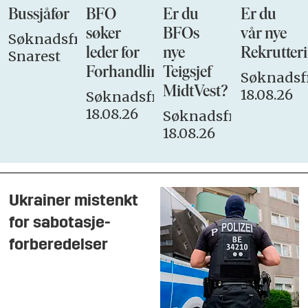
Bussjåfør
BFO
Er du
Er du
søker
BFOs
vår nye
Søknadsfrist:
leder for
nye
Rekrutteri
Snarest
Forhandlingsutvalget
Teigsjef
Søknadsfr
MidtVest?
18.08.26
Søknadsfrist:
18.08.26
Søknadsfrist:
18.08.26
Ukrainer mistenkt
for sabotasje-
forberedelser