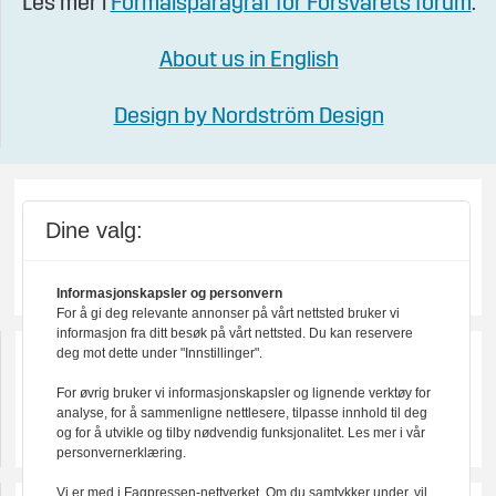
Les mer i
Formålsparagraf for Forsvarets forum
.
About us in English
Design by Nordström Design
Dine valg:
Informasjonskapsler og personvern
For å gi deg relevante annonser på vårt nettsted bruker vi
informasjon fra ditt besøk på vårt nettsted. Du kan reservere
deg mot dette under "Innstillinger".
For øvrig bruker vi informasjonskapsler og lignende verktøy for
analyse, for å sammenligne nettlesere, tilpasse innhold til deg
og for å utvikle og tilby nødvendig funksjonalitet. Les mer i vår
personvernerklæring.
Vi er med i Fagpressen-nettverket. Om du samtykker under, vil