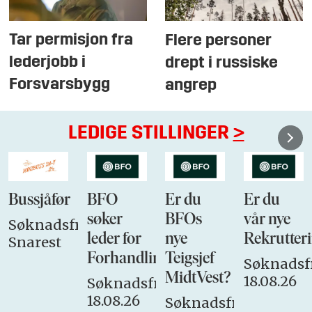
Tar permisjon fra
Flere personer
lederjobb i
drept i russiske
Forsvarsbygg
angrep
LEDIGE STILLINGER
>
Bussjåfør
BFO
Er du
Er du
søker
BFOs
vår nye
Søknadsfrist:
leder for
nye
Rekrutteri
Snarest
Forhandlingsutvalget
Teigsjef
Søknadsfr
MidtVest?
18.08.26
Søknadsfrist:
18.08.26
Søknadsfrist: