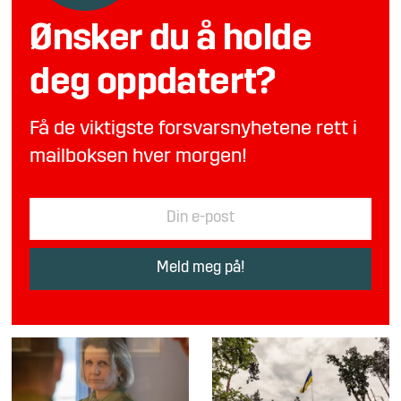
Ønsker du å holde
deg oppdatert?
Få de viktigste forsvarsnyhetene rett i
mailboksen hver morgen!