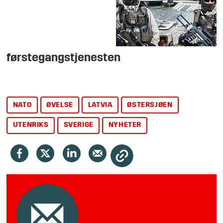
førstegangstjenesten
NATO
ØVELSE
LATVIA
ØSTERSJØEN
UTENRIKS
SVERIGE
NYHETER