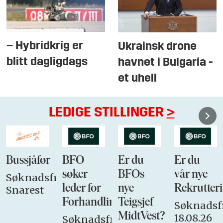
– Hybridkrig er
Ukrainsk drone
blitt dagligdags
havnet i Bulgaria -
et uhell
LEDIGE STILLINGER
>
Bussjåfør
BFO
Er du
Er du
søker
BFOs
vår nye
Søknadsfrist:
leder for
nye
Rekrutteri
Snarest
Forhandlingsutvalget
Teigsjef
Søknadsfr
MidtVest?
18.08.26
Søknadsfrist: