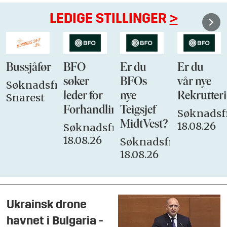
LEDIGE STILLINGER
>
Bussjåfør
BFO
Er du
Er du
søker
BFOs
vår nye
Søknadsfrist:
leder for
nye
Rekrutteri
Snarest
Forhandlingsutvalget
Teigsjef
Søknadsfr
MidtVest?
18.08.26
Søknadsfrist:
18.08.26
Søknadsfrist:
18.08.26
Ukrainsk drone
havnet i Bulgaria -