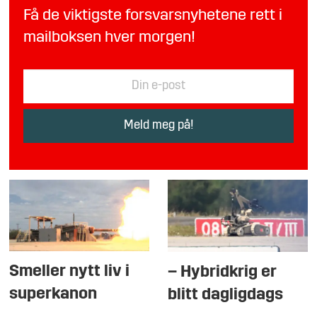
Få de viktigste forsvarsnyhetene rett i
mailboksen hver morgen!
Smeller nytt liv i
– Hybridkrig er
superkanon
blitt dagligdags