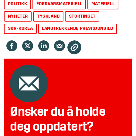
POLITIKK
FORSVARSMATERIELL
MATERIELL
NYHETER
TYSKLAND
STORTINGET
SØR-KOREA
LANGTREKKENDE PRESISJONSILD
Ønsker du å holde
deg oppdatert?