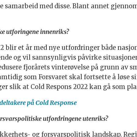
tere samarbeid med disse. Blant annet gjenn
ske utforingene innenriks?
2 blir et år med nye utfordringer både nasjon
de og vil sannsynligvis påvirke situasjonen
edusere fjorårets vinterøvelse på grunn av sm
mtidig som Forsvaret skal fortsette å løse s
ger slik at Cold Respons 2022 kan gå som pla
 deltakere på Cold Response
orsvarspolitiske utfordringene utenriks?
sikkerhets- og forsvarspolitisk landskap. Reg