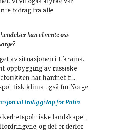
t. Vi vil også styrke vår
te bidrag fra alle
 hendelser kan vi vente oss
Norge?
eget av situasjonen i Ukraina.
nt oppbygging av russiske
torikken har hardnet til.
tspolitisk klima også for Norge.
sjon vil trolig gi tap for Putin
ikkerhetspolitiske landskapet,
ordringene, og det er derfor