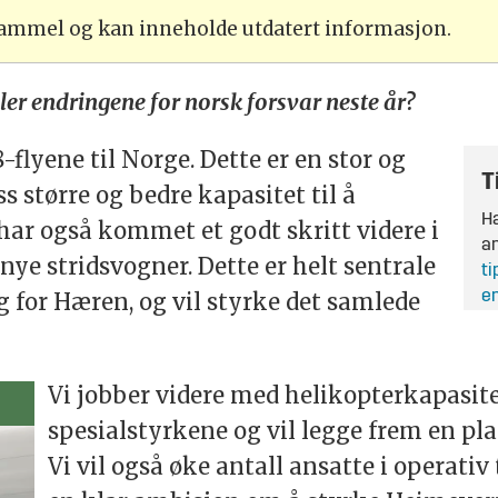
 gammel og kan inneholde utdatert informasjon.
ller endringene for norsk forsvar neste år?
flyene til Norge. Dette er en stor og
T
ss større og bedre kapasitet til å
Ha
har også kommet et godt skritt videre i
an
nye stridsvogner. Dette er helt sentrale
ti
en
g for Hæren, og vil styrke det samlede
Vi jobber videre med helikopterkapasit
spesialstyrkene og vil legge frem en pla
Vi vil også øke antall ansatte i operativ 