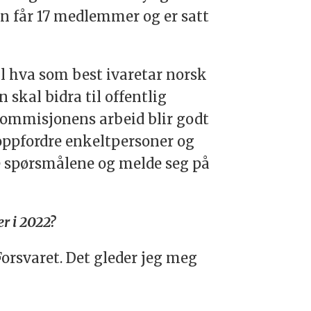
en får 17 medlemmer og er satt
l hva som best ivaretar norsk
 skal bidra til offentlig
kommisjonens arbeid blir godt
 oppfordre enkeltpersoner og
se spørsmålene og melde seg på
r i 2022?
 Forsvaret. Det gleder jeg meg