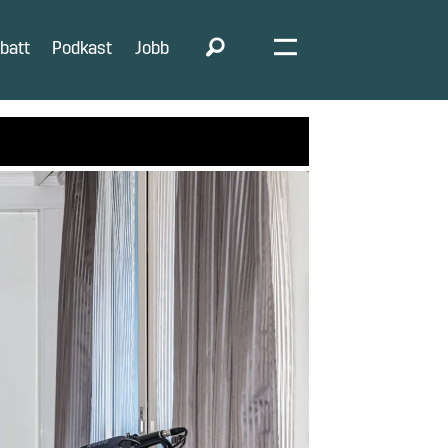
batt
Podkast
Jobb