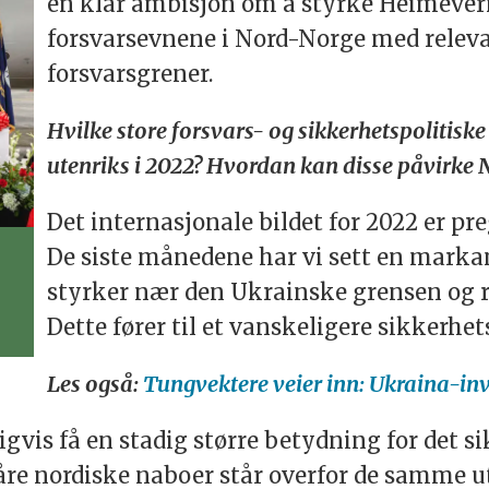
en klar ambisjon om å styrke Heimeverne
forsvarsevnene i Nord-Norge med relevan
forsvarsgrener.
Hvilke store forsvars- og sikkerhetspolitiske
utenriks i 2022? Hvordan kan disse påvirke 
Det internasjonale bildet for 2022 er pr
De siste månedene har vi sett en marka
styrker nær den Ukrainske grensen og re
Dette fører til et vanskeligere sikkerhe
Les også:
Tungvektere veier inn: Ukraina-inva
vis få en stadig større betydning for det s
re nordiske naboer står overfor de samme utf