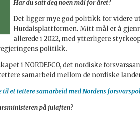
Har du satt deg noen mål for året?
Det ligger mye god politikk for videre u
Hurdalsplattformen. Mitt mål er å gjen
allerede i 2022, med ytterligere styrkeo
regjeringens politikk.
kapet i NORDEFCO, det nordiske forsvarssam
a tettere samarbeid mellom de nordiske lande
 til et tettere samarbeid med Nordens forsvarspo
rsministeren på julaften?