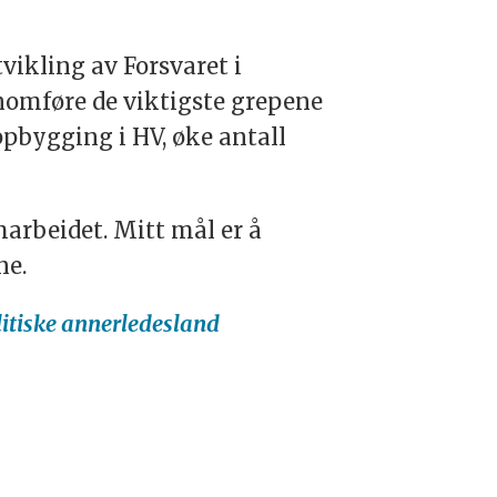
tvikling av Forsvaret i
nomføre de viktigste grepene
ppbygging i HV, øke antall
arbeidet. Mitt mål er å
ne.
litiske annerledesland