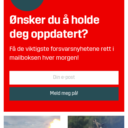
Ønsker du å holde
deg oppdatert?
Få de viktigste forsvarsnyhetene rett i
mailboksen hver morgen!