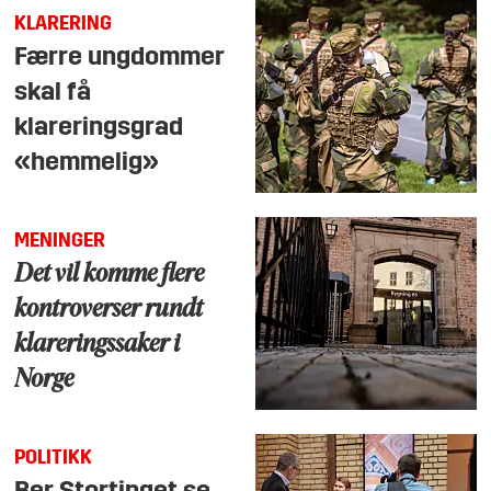
KLARERING
Færre ungdommer
skal få
klareringsgrad
«hemmelig»
MENINGER
Det vil komme flere
kontroverser rundt
klareringssaker i
Norge
POLITIKK