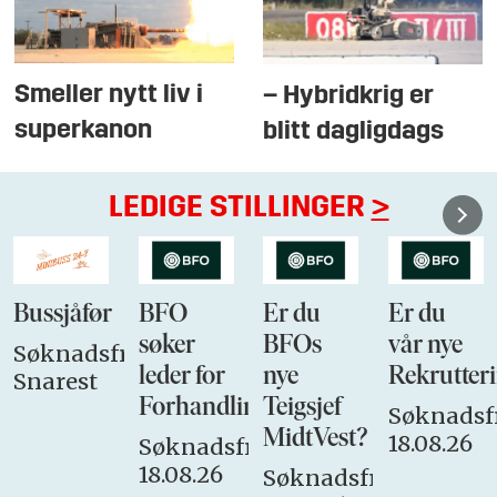
Smeller nytt liv i
– Hybridkrig er
superkanon
blitt dagligdags
LEDIGE STILLINGER
>
Bussjåfør
BFO
Er du
Er du
søker
BFOs
vår nye
Søknadsfrist:
leder for
nye
Rekrutteri
Snarest
Forhandlingsutvalget
Teigsjef
Søknadsfr
MidtVest?
18.08.26
Søknadsfrist:
18.08.26
Søknadsfrist: