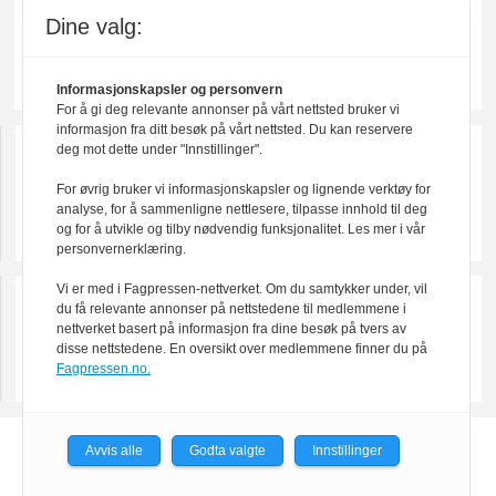
Dine valg:
Informasjonskapsler og personvern
For å gi deg relevante annonser på vårt nettsted bruker vi
informasjon fra ditt besøk på vårt nettsted. Du kan reservere
deg mot dette under "Innstillinger".
For øvrig bruker vi informasjonskapsler og lignende verktøy for
analyse, for å sammenligne nettlesere, tilpasse innhold til deg
og for å utvikle og tilby nødvendig funksjonalitet. Les mer i vår
personvernerklæring.
Vi er med i Fagpressen-nettverket. Om du samtykker under, vil
du få relevante annonser på nettstedene til medlemmene i
nettverket basert på informasjon fra dine besøk på tvers av
disse nettstedene. En oversikt over medlemmene finner du på
Fagpressen.no.
Avvis alle
Godta valgte
Innstillinger
Powered by Labrador CMS