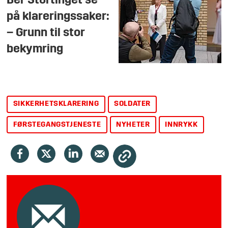
Ber Stortinget se
på klareringssaker:
– Grunn til stor
bekymring
SIKKERHETSKLARERING
SOLDATER
FØRSTEGANGSTJENESTE
NYHETER
INNRYKK