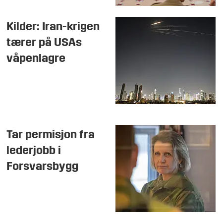
Kilder: Iran-krigen
tærer på USAs
våpenlagre
Tar permisjon fra
lederjobb i
Forsvarsbygg