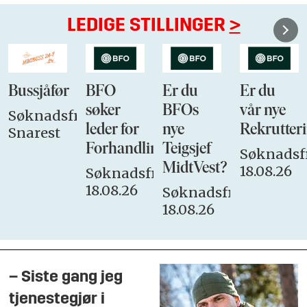
LEDIGE STILLINGER
>
Bussjåfør
BFO
Er du
Er du
søker
BFOs
vår nye
Søknadsfrist:
leder for
nye
Rekrutteri
Snarest
Forhandlingsutvalget
Teigsjef
Søknadsfr
MidtVest?
18.08.26
Søknadsfrist:
18.08.26
Søknadsfrist:
18.08.26
– Siste gang jeg
tjenestegjør i