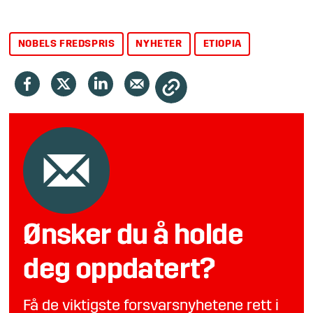
NOBELS FREDSPRIS
NYHETER
ETIOPIA
Ønsker du å holde
deg oppdatert?
Få de viktigste forsvarsnyhetene rett i