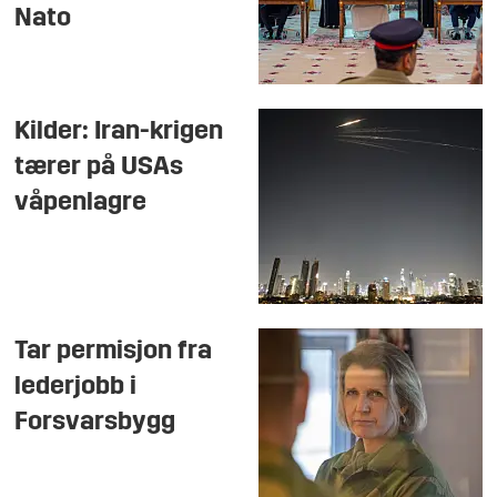
Nato
Kilder: Iran-krigen
tærer på USAs
våpenlagre
Tar permisjon fra
lederjobb i
Forsvarsbygg