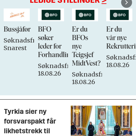
LEDIGE STILLINGER
>
Bussjåfør
BFO
Er du
Er du
søker
BFOs
vår nye
Søknadsfrist:
leder for
nye
Rekrutteri
Snarest
Forhandlingsutvalget
Teigsjef
Søknadsfr
MidtVest?
18.08.26
Søknadsfrist:
18.08.26
Søknadsfrist:
18.08.26
Tyrkia sier ny
forsvarspakt får
likhetstrekk til