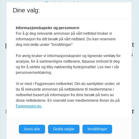
Redaktørplakaten
.
Dine valg:
Vær
Forsvarets forum arbeider etter
Informasjonskapsler og personvern
Varsom-plakatens
regler for god
For å gi deg relevante annonser på vårt nettsted bruker vi
informasjon fra ditt besøk på vårt nettsted. Du kan reservere
presseskikk. Den som mener seg rammet
deg mot dette under "Innstillinger".
av urettmessig medieomtale, oppfordres
For øvrig bruker vi informasjonskapsler og lignende verktøy for
analyse, for å sammenligne nettlesere, tilpasse innhold til deg
ta kontakt med redaksjonen
til å
.
og for å utvikle og tilby nødvendig funksjonalitet. Les mer i vår
personvernerklæring.
Pressens Faglige Utvalg (PFU)
er et
Vi er med i Fagpressen-nettverket. Om du samtykker under, vil
du få relevante annonser på nettstedene til medlemmene i
klageorgan oppnevnt av Norsk
nettverket basert på informasjon fra dine besøk på tvers av
Presseforbund som behandler klager
disse nettstedene. En oversikt over medlemmene finner du på
Fagpressen.no.
mot mediene i presseetiske spørsmål. For
informasjon om klageadgang, se:
www.presse.no
Avvis alle
Godta valgte
Innstillinger