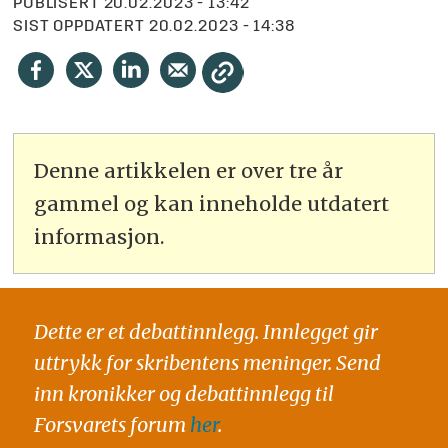
PUBLISERT
20.02.2023 - 13:42
SIST OPPDATERT
20.02.2023 - 14:38
Denne artikkelen er over tre år
gammel og kan inneholde utdatert
informasjon.
Dette er et debattinnlegg. Innlegget gir
uttrykk for skribentens meninger. Send
inn kronikker og debattinnlegg til
Forsvarets forum
her
.