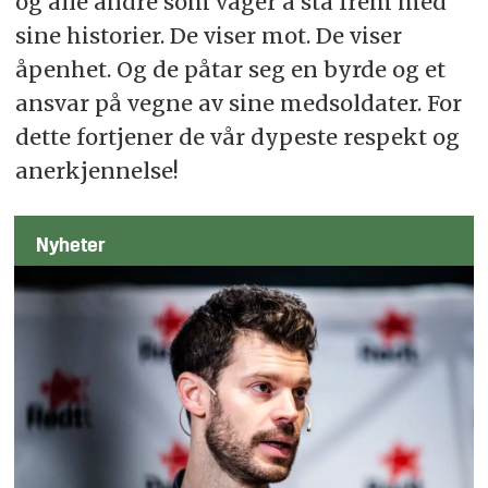
og alle andre som våger å stå frem med
sine historier. De viser mot. De viser
åpenhet. Og de påtar seg en byrde og et
ansvar på vegne av sine medsoldater. For
dette fortjener de vår dypeste respekt og
anerkjennelse!
Nyheter