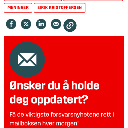
MENINGER
EIRIK KRISTOFFERSEN
Ønsker du å holde
deg oppdatert?
Få de viktigste forsvarsnyhetene rett i
mailboksen hver morgen!