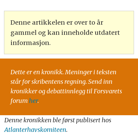
Denne artikkelen er over to år
gammel og kan inneholde utdatert
informasjon.
Dette er en kronikk. Meninger i teksten
står for skribentens regning. Send inn
kronikker og debattinnlegg til Forsvarets
forum
her
.
Denne kronikken ble først publisert hos
Atlanterhavskomiteen
.