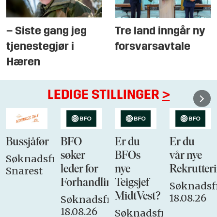
– Siste gang jeg
Tre land inngår ny
tjenestegjør i
forsvarsavtale
Hæren
LEDIGE STILLINGER
>
Bussjåfør
BFO
Er du
Er du
søker
BFOs
vår nye
Søknadsfrist:
leder for
nye
Rekrutteri
Snarest
Forhandlingsutvalget
Teigsjef
Søknadsfr
MidtVest?
18.08.26
Søknadsfrist:
18.08.26
Søknadsfrist: