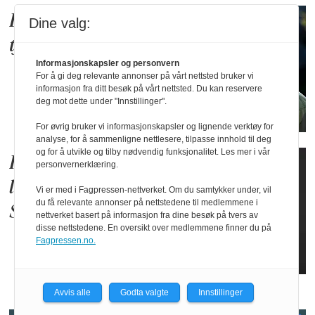
Blir sjef for E-
Dine valg:
tjenesten
Informasjonskapsler og personvern
For å gi deg relevante annonser på vårt nettsted bruker vi
informasjon fra ditt besøk på vårt nettsted. Du kan reservere
deg mot dette under "Innstillinger".
For øvrig bruker vi informasjonskapsler og lignende verktøy for
analyse, for å sammenligne nettlesere, tilpasse innhold til deg
og for å utvikle og tilby nødvendig funksjonalitet. Les mer i vår
Han er ny dagleg
personvernerklæring.
leiar for
Vi er med i Fagpressen-nettverket. Om du samtykker under, vil
du få relevante annonser på nettstedene til medlemmene i
Sønstebyfondet
nettverket basert på informasjon fra dine besøk på tvers av
disse nettstedene. En oversikt over medlemmene finner du på
Fagpressen.no.
Avvis alle
Godta valgte
Innstillinger