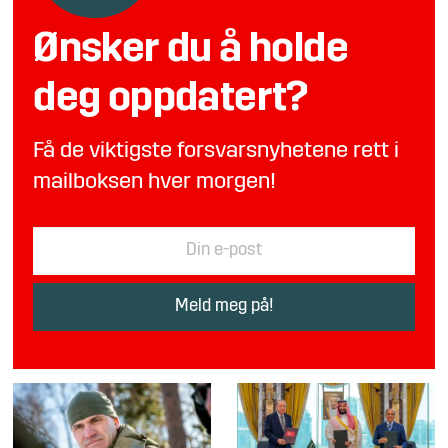
Ønsker du å holde
deg oppdatert?
Få de viktigste forsvarsnyhetene rett i
mailboksen hver morgen!