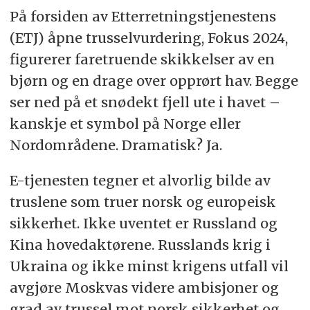
På forsiden av Etterretningstjenestens
(ETJ) åpne trusselvurdering, Fokus 2024,
figurerer faretruende skikkelser av en
bjørn og en drage over opprørt hav. Begge
ser ned på et snødekt fjell ute i havet –
kanskje et symbol på Norge eller
Nordområdene. Dramatisk? Ja.
E-tjenesten tegner et alvorlig bilde av
truslene som truer norsk og europeisk
sikkerhet. Ikke uventet er Russland og
Kina hovedaktørene. Russlands krig i
Ukraina og ikke minst krigens utfall vil
avgjøre Moskvas videre ambisjoner og
grad av trussel mot norsk sikkerhet og